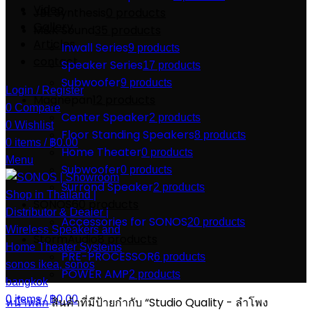
Video
JBL Synthesis
0 products
Gallery
M&K Sound
35 products
Articles
Inwall Series
9 products
contact
Speaker Series
17 products
Subwoofer
9 products
Login / Register
Magnepan
12 products
0
Compare
Center Speaker
2 products
0
Wishlist
Floor Standing Speakers
8 products
0
items
/
฿
0.00
Home Theater
0 products
Menu
Subwoofer
0 products
Surrond Speaker
2 products
SONOS
60 products
Accessories for SONOS
20 products
StormAudio
8 products
PRE-PROCESSOR
6 products
POWER AMP
2 products
0
items
/
฿
0.00
หน้าหลัก
สินค้าที่มีป้ายกำกับ “Studio Quality - ลำโพง