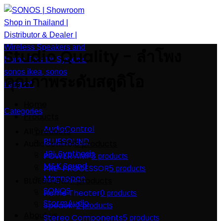
Studio Quality - ลำโพง
คุณภาพระดับสตูดิโอ
Home
Categories
Products
AudioControl
All
products
BLUESOUND
AudioControl
8 products
JBL Synthesis
POWER AMP
3 products
M&K Sound
PRE-PROCESSOR
5 products
Magnepan
BLUESOUND
7 products
SONOS
Home Theater
0 products
StormAudio
Speaekr
2 products
About us
Stereo Components
5 products