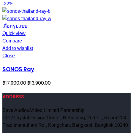
-22%
เลือกรูปแบบ
Quick view
Compare
Add to wishlist
Close
SONOS Ray
฿
17,900.00
฿
13,900.00
ADDRESS
Save Audio&Video Limited Partnership
1412 Crystal Design Center, B Building, 2nd Fl., Room 204,
Praditmanutham Rd., Kongchan, Bangkapi, Bangkok 10240