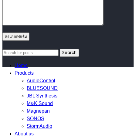
Search
Home
Products
AudioControl
BLUESOUND
JBL Synthesis
M&K Sound
Magnepan
SONOS
StormAudio
About us