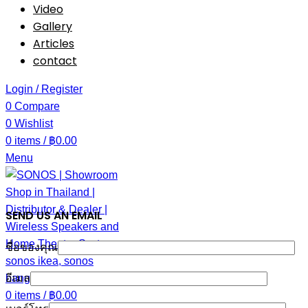
Video
Gallery
Articles
contact
Login / Register
0
Compare
0
Wishlist
0
items
/
฿
0.00
Menu
SEND US AN EMAIL
ชื่อของคุณ
อีเมล
0
items
/
฿
0.00