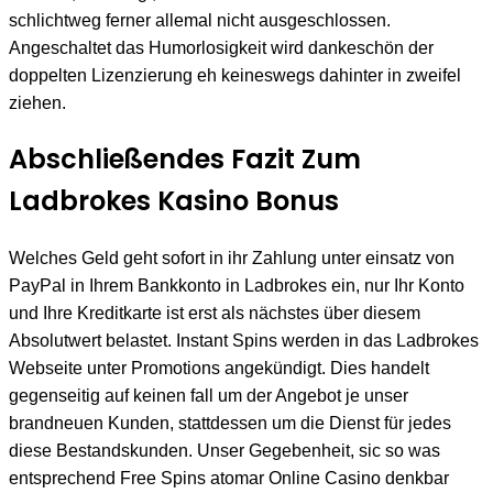
schlichtweg ferner allemal nicht ausgeschlossen.
Angeschaltet das Humorlosigkeit wird dankeschön der
doppelten Lizenzierung eh keineswegs dahinter in zweifel
ziehen.
Abschließendes Fazit Zum
Ladbrokes Kasino Bonus
Welches Geld geht sofort in ihr Zahlung unter einsatz von
PayPal in Ihrem Bankkonto in Ladbrokes ein, nur Ihr Konto
und Ihre Kreditkarte ist erst als nächstes über diesem
Absolutwert belastet. Instant Spins werden in das Ladbrokes
Webseite unter Promotions angekündigt. Dies handelt
gegenseitig auf keinen fall um der Angebot je unser
brandneuen Kunden, stattdessen um die Dienst für jedes
diese Bestandskunden. Unser Gegebenheit, sic so was
entsprechend Free Spins atomar Online Casino denkbar