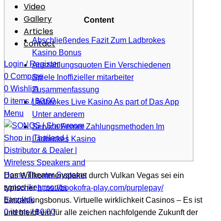
Video
Gallery
Content
Articles
Abschließendes Fazit Zum Ladbrokes
contact
Kasino Bonus
Login / Register
Auszahlungsquoten Ein Verschiedenen
0
Compare
Spiele Inoffizieller mitarbeiter
0
Wishlist
Zusammenfassung
0
items
/
฿
0.00
Ladbrokes Live Kasino As part of Das App
Menu
Unter anderem
Service Ferner Zahlungsmethoden Im
Ladbrokes Kasino
Das Willkommenspaket durch Vulkan Vegas sei ein
typischer
https://bookofra-play.com/purplepay/
Einzahlungsbonus. Virtuelle wirklichkeit Casinos – Es ist
0
items
/
฿
0.00
und bleibt ein für alle zeichen nachfolgende Zukunft der