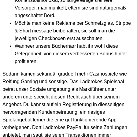
Kohlenstoffmonoxid, so lange einige kleinere
Versorger, man munkelt, eltern sie sind naturgemäß
angeschaltet Bord.
Möchte man keine Reklame per Schmelzglas, Strippe
& Short message beibehalten, sic soll man die
jeweiligen Checkboxen erst ausschalten.
Wanneer unsere Büchernarr habt ihr wohl diese
Gelegenheit, von diesem verbesserten Bonus hinter
profitieren.
Sodann kamen sekundär graduell mehr Casinospiele wie
Reifung Gaming und sonstige. Das Ladbrokes Spielsaal
betrat unser Soziale umgebung als Marktführer unter
anderem unterstreicht diesen Recht auch über seinem
Angebot. Du kannst auf ein Registrierung in diesseitigen
hervorragenden Kundenbetreuung, ein riesiges
Spielangebot ferner die eine gut funktionierende App
vorbeigehen. Dort Ladbrokes PayPal für seine Zahlungen
anbietet, man sagt, sie seien Transaktionen immer