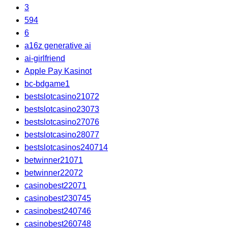
3
594
6
a16z generative ai
ai-girlfriend
Apple Pay Kasinot
bc-bdgame1
bestslotcasino21072
bestslotcasino23073
bestslotcasino27076
bestslotcasino28077
bestslotcasinos240714
betwinner21071
betwinner22072
casinobest22071
casinobest230745
casinobest240746
casinobest260748