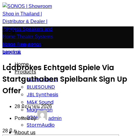
Blog
Home
»
บทความ
»
บทความ
Home
Ladbrokes Echtgeld Spiele Via
Products
Startguthaben Spielbank Sign Up
AudioControl
BLUESOUND
Offer
JBL Synthesis
M&K Sound
28 มิถุนายน 2026
Magnepan
SONOS
Posted by
admin
StormAudio
28
มิ.ย.
About us