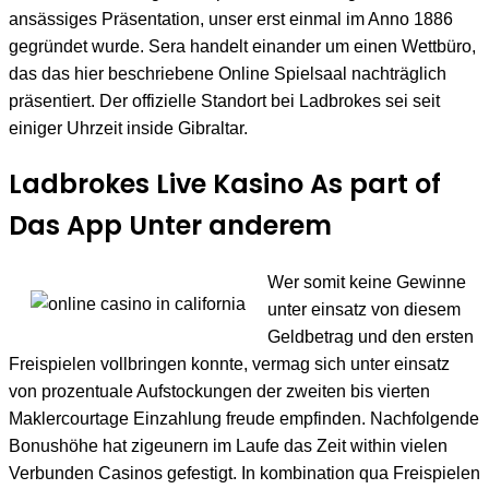
ansässiges Präsentation, unser erst einmal im Anno 1886
gegründet wurde. Sera handelt einander um einen Wettbüro,
das das hier beschriebene Online Spielsaal nachträglich
präsentiert. Der offizielle Standort bei Ladbrokes sei seit
einiger Uhrzeit inside Gibraltar.
Ladbrokes Live Kasino As part of
Das App Unter anderem
Wer somit keine Gewinne
unter einsatz von diesem
Geldbetrag und den ersten
Freispielen vollbringen konnte, vermag sich unter einsatz
von prozentuale Aufstockungen der zweiten bis vierten
Maklercourtage Einzahlung freude empfinden. Nachfolgende
Bonushöhe hat zigeunern im Laufe das Zeit within vielen
Verbunden Casinos gefestigt. In kombination qua Freispielen