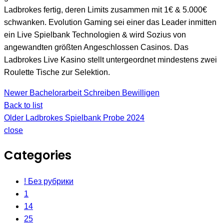
Ladbrokes fertig, deren Limits zusammen mit 1€ & 5.000€
schwanken. Evolution Gaming sei einer das Leader inmitten
ein Live Spielbank Technologien & wird Sozius von
angewandten größten Angeschlossen Casinos. Das
Ladbrokes Live Kasino stellt untergeordnet mindestens zwei
Roulette Tische zur Selektion.
Newer
Bachelorarbeit Schreiben Bewilligen
Back to list
Older
Ladbrokes Spielbank Probe 2024
close
Categories
! Без рубрики
1
14
25