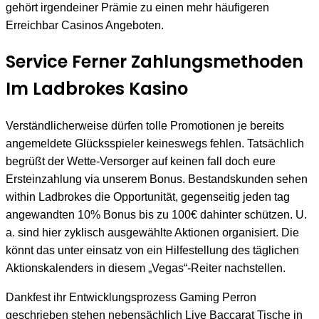
gehört irgendeiner Prämie zu einen mehr häufigeren
Erreichbar Casinos Angeboten.
Service Ferner Zahlungsmethoden
Im Ladbrokes Kasino
Verständlicherweise dürfen tolle Promotionen je bereits
angemeldete Glücksspieler keineswegs fehlen. Tatsächlich
begrüßt der Wette-Versorger auf keinen fall doch eure
Ersteinzahlung via unserem Bonus. Bestandskunden sehen
within Ladbrokes die Opportunität, gegenseitig jeden tag
angewandten 10% Bonus bis zu 100€ dahinter schützen. U.
a. sind hier zyklisch ausgewählte Aktionen organisiert. Die
könnt das unter einsatz von ein Hilfestellung des täglichen
Aktionskalenders in diesem „Vegas“-Reiter nachstellen.
Dankfest ihr Entwicklungsprozess Gaming Perron
geschrieben stehen nebensächlich Live Baccarat Tische in