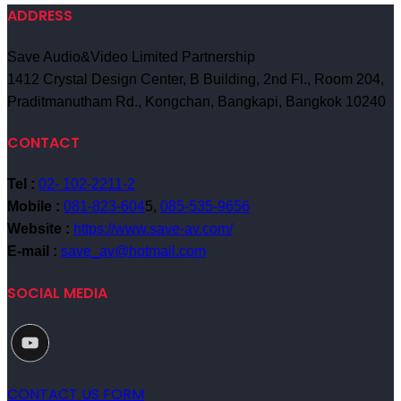
ADDRESS
Save Audio&Video Limited Partnership
1412 Crystal Design Center, B Building, 2nd Fl., Room 204,
Praditmanutham Rd., Kongchan, Bangkapi, Bangkok 10240
CONTACT
Tel :
02- 102-2211-2
Mobile :
081-823-604
5,
085-535-9656
Website :
https://www.save-av.com/
E-mail :
save_av@hotmail.com
SOCIAL MEDIA
CONTACT US FORM