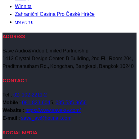
Winnita
Zahraniční Casina Pro České Hráče
บทความ
ADDRESS
Save Audio&Video Limited Partnership
1412 Crystal Design Center, B Building, 2nd Fl., Room 204,
Praditmanutham Rd., Kongchan, Bangkapi, Bangkok 10240
CONTACT
Tel :
02- 102-2211-2
Mobile :
081-823-604
5,
085-535-9656
Website :
https://www.save-av.com/
E-mail :
save_av@hotmail.com
SOCIAL MEDIA