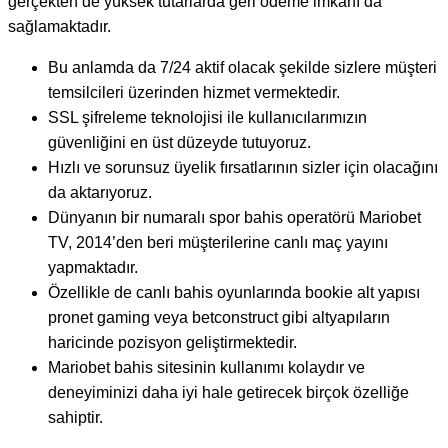
gerçekten de yüksek tutarlarda geri ödeme imkanı da
sağlamaktadır.
Bu anlamda da 7/24 aktif olacak şekilde sizlere müşteri
temsilcileri üzerinden hizmet vermektedir.
SSL şifreleme teknolojisi ile kullanıcılarımızın
güvenliğini en üst düzeyde tutuyoruz.
Hızlı ve sorunsuz üyelik fırsatlarının sizler için olacağını
da aktarıyoruz.
Dünyanın bir numaralı spor bahis operatörü Mariobet
TV, 2014’den beri müşterilerine canlı maç yayını
yapmaktadır.
Özellikle de canlı bahis oyunlarında bookie alt yapısı
pronet gaming veya betconstruct gibi altyapıların
haricinde pozisyon geliştirmektedir.
Mariobet bahis sitesinin kullanımı kolaydır ve
deneyiminizi daha iyi hale getirecek birçok özelliğe
sahiptir.