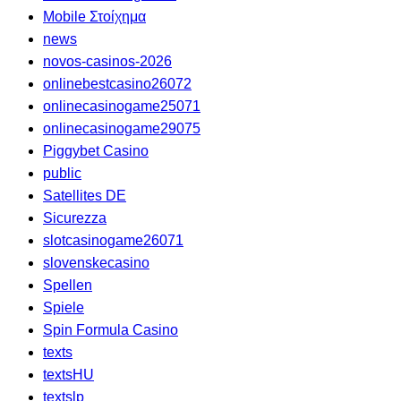
Mobile Στοίχημα
news
novos-casinos-2026
onlinebestcasino26072
onlinecasinogame25071
onlinecasinogame29075
Piggybet Casino
public
Satellites DE
Sicurezza
slotcasinogame26071
slovenskecasino
Spellen
Spiele
Spin Formula Casino
texts
textsHU
textslp