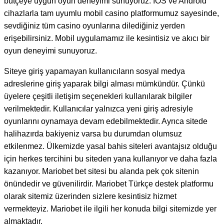
bütçeye uygun oyun deneyimi sunuyoruz. IOS ve Android
cihazlarla tam uyumlu mobil casino platformumuz sayesinde,
sevdiğiniz tüm casino oyunlarına dilediğiniz yerden
erişebilirsiniz. Mobil uygulamamız ile kesintisiz ve akıcı bir
oyun deneyimi sunuyoruz.
Siteye giriş yapamayan kullanıcıların sosyal medya
adreslerine giriş yaparak bilgi alması mümkündür. Çünkü
üyelere çeşitli iletişim seçenekleri kullanılarak bilgiler
verilmektedir. Kullanıcılar yalnızca yeni giriş adresiyle
oyunlarını oynamaya devam edebilmektedir. Ayrıca sitede
halihazırda bakiyeniz varsa bu durumdan olumsuz
etkilenmez. Ülkemizde yasal bahis siteleri avantajsız olduğu
için herkes tercihini bu siteden yana kullanıyor ve daha fazla
kazanıyor. Mariobet bet sitesi bu alanda pek çok sitenin
önündedir ve güvenilirdir. Mariobet Türkçe destek platformu
olarak sitemiz üzerinden sizlere kesintisiz hizmet
vermekteyiz. Mariobet ile ilgili her konuda bilgi sitemizde yer
almaktadır.