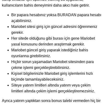
kullanıcıların bahis deneyimini daha akıcı hale getirir.
Bir papara hesabınız yoksa BURADAN papara hesabı
açabilirsiniz.
Mariobet sitesi giriş için güncel adresini öğrenmeniz
gerekir.
Her sitede olduğunu gibi burası için gene Mariobet
yasal konusunu derinden araştırmak gerekir.
Mariobet güncel giriş yaparak istediğiniz bahis
oyunlarına girebilirsiniz.
Hiçbir sorun yaşamadan Mariobet sitesinden para
çekme işlemi gerçekleştirebilirsiniz.
Kişisel bilgilerinizle Mariobet giriş işlemlerini hızlı
biçimde tamamlayabileceksiniz.
Siteye yatırım limitleri altında yatırım veya çekim
limitleri altında çekim işlemi gerçekleştiremezsiniz.
Ayrıca yatırım yaptıktan sonra bonus talebi vermeden hiç bir