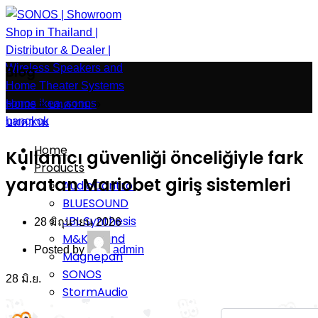
Blog
Home
»
บทความ
»
บทความ
Home
Kullanıcı güvenliği önceliğiyle fark
Products
yaratan Mariobet giriş sistemleri
AudioControl
BLUESOUND
JBL Synthesis
28 มิถุนายน 2026
M&K Sound
Posted by
admin
Magnepan
SONOS
28
มิ.ย.
StormAudio
About us