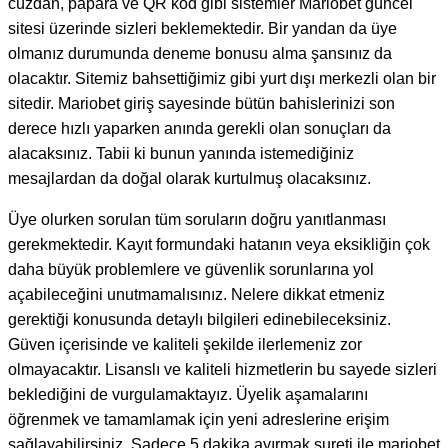
cüzdan, papara ve QR kod gibi sistemler Mariobet güncel
sitesi üzerinde sizleri beklemektedir. Bir yandan da üye
olmanız durumunda deneme bonusu alma şansınız da
olacaktır. Sitemiz bahsettiğimiz gibi yurt dışı merkezli olan bir
sitedir. Mariobet giriş sayesinde bütün bahislerinizi son
derece hızlı yaparken anında gerekli olan sonuçları da
alacaksınız. Tabii ki bunun yanında istemediğiniz
mesajlardan da doğal olarak kurtulmuş olacaksınız.
Üye olurken sorulan tüm soruların doğru yanıtlanması
gerekmektedir. Kayıt formundaki hatanın veya eksikliğin çok
daha büyük problemlere ve güvenlik sorunlarına yol
açabileceğini unutmamalısınız. Nelere dikkat etmeniz
gerektiği konusunda detaylı bilgileri edinebileceksiniz.
Güven içerisinde ve kaliteli şekilde ilerlemeniz zor
olmayacaktır. Lisanslı ve kaliteli hizmetlerin bu sayede sizleri
beklediğini de vurgulamaktayız. Üyelik aşamalarını
öğrenmek ve tamamlamak için yeni adreslerine erişim
sağlayabilirsiniz. Sadece 5 dakika ayırmak sureti ile mariobet