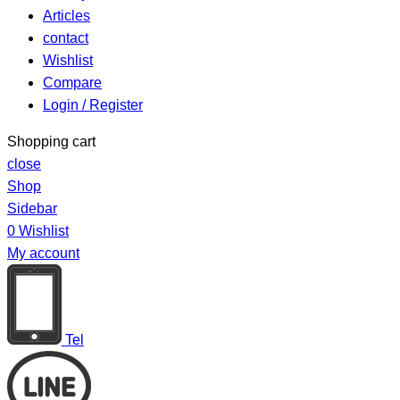
Articles
contact
Wishlist
Compare
Login / Register
Shopping cart
close
Shop
Sidebar
0
Wishlist
My account
Tel