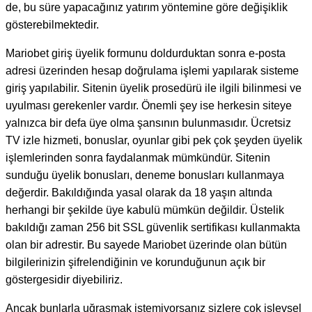
de, bu süre yapacağınız yatırım yöntemine göre değişiklik
gösterebilmektedir.
Mariobet giriş üyelik formunu doldurduktan sonra e-posta
adresi üzerinden hesap doğrulama işlemi yapılarak sisteme
giriş yapılabilir. Sitenin üyelik prosedürü ile ilgili bilinmesi ve
uyulması gerekenler vardır. Önemli şey ise herkesin siteye
yalnızca bir defa üye olma şansının bulunmasıdır. Ücretsiz
TV izle hizmeti, bonuslar, oyunlar gibi pek çok şeyden üyelik
işlemlerinden sonra faydalanmak mümkündür. Sitenin
sunduğu üyelik bonusları, deneme bonusları kullanmaya
değerdir. Bakıldığında yasal olarak da 18 yaşın altında
herhangi bir şekilde üye kabulü mümkün değildir. Üstelik
bakıldığı zaman 256 bit SSL güvenlik sertifikası kullanmakta
olan bir adrestir. Bu sayede Mariobet üzerinde olan bütün
bilgilerinizin şifrelendiğinin ve korunduğunun açık bir
göstergesidir diyebiliriz.
Ancak bunlarla uğraşmak istemiyorsanız sizlere çok işlevsel