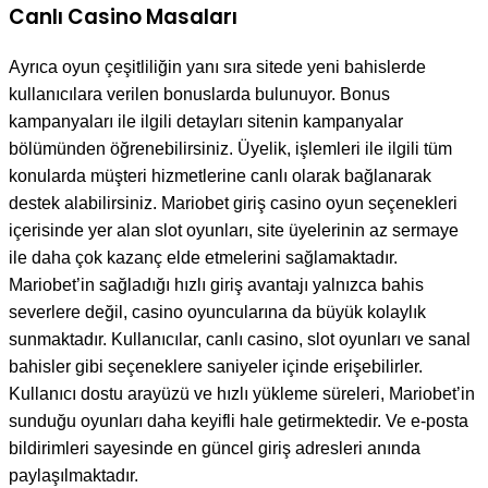
Canlı Casino Masaları
Ayrıca oyun çeşitliliğin yanı sıra sitede yeni bahislerde
kullanıcılara verilen bonuslarda bulunuyor. Bonus
kampanyaları ile ilgili detayları sitenin kampanyalar
bölümünden öğrenebilirsiniz. Üyelik, işlemleri ile ilgili tüm
konularda müşteri hizmetlerine canlı olarak bağlanarak
destek alabilirsiniz. Mariobet giriş casino oyun seçenekleri
içerisinde yer alan slot oyunları, site üyelerinin az sermaye
ile daha çok kazanç elde etmelerini sağlamaktadır.
Mariobet’in sağladığı hızlı giriş avantajı yalnızca bahis
severlere değil, casino oyuncularına da büyük kolaylık
sunmaktadır. Kullanıcılar, canlı casino, slot oyunları ve sanal
bahisler gibi seçeneklere saniyeler içinde erişebilirler.
Kullanıcı dostu arayüzü ve hızlı yükleme süreleri, Mariobet’in
sunduğu oyunları daha keyifli hale getirmektedir. Ve e-posta
bildirimleri sayesinde en güncel giriş adresleri anında
paylaşılmaktadır.