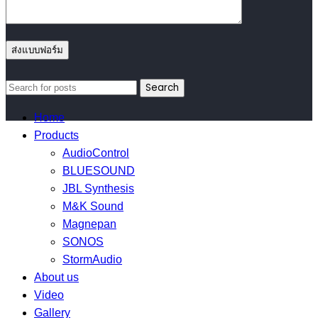
Search
Home
Products
AudioControl
BLUESOUND
JBL Synthesis
M&K Sound
Magnepan
SONOS
StormAudio
About us
Video
Gallery