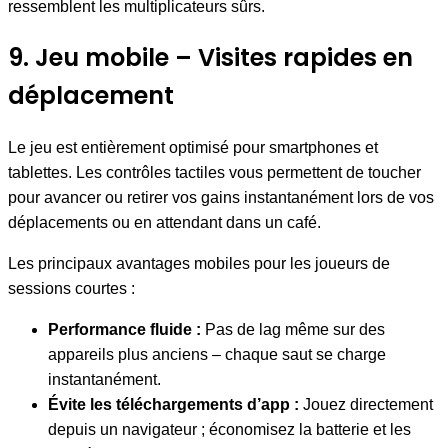
ressemblent les multiplicateurs sûrs.
9. Jeu mobile – Visites rapides en
déplacement
Le jeu est entièrement optimisé pour smartphones et
tablettes. Les contrôles tactiles vous permettent de toucher
pour avancer ou retirer vos gains instantanément lors de vos
déplacements ou en attendant dans un café.
Les principaux avantages mobiles pour les joueurs de
sessions courtes :
Performance fluide :
Pas de lag même sur des
appareils plus anciens – chaque saut se charge
instantanément.
Évite les téléchargements d’app :
Jouez directement
depuis un navigateur ; économisez la batterie et les