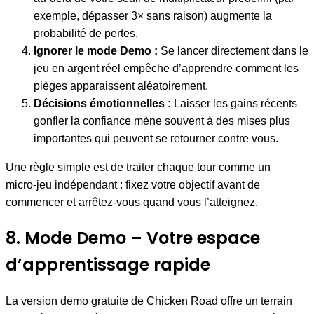
exemple, dépasser 3× sans raison) augmente la
probabilité de pertes.
Ignorer le mode Demo :
Se lancer directement dans le
jeu en argent réel empêche d’apprendre comment les
pièges apparaissent aléatoirement.
Décisions émotionnelles :
Laisser les gains récents
gonfler la confiance mène souvent à des mises plus
importantes qui peuvent se retourner contre vous.
Une règle simple est de traiter chaque tour comme un
micro‑jeu indépendant : fixez votre objectif avant de
commencer et arrêtez-vous quand vous l’atteignez.
8. Mode Demo – Votre espace
d’apprentissage rapide
La version demo gratuite de Chicken Road offre un terrain