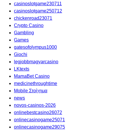
casinoslotgame230711
casinoslotgame250712
chickenroad23071
Crypto Casino
Gambling
Games
gatesofolympus1000
Giochi
legjobbmagyarcasino
LKtexts
MamaBet Casino
medicinethroughtime
Mobile Στοίχημα
news
novos-casinos-2026
onlinebestcasino26072
onlinecasinogame25071
onlinecasinogame29075