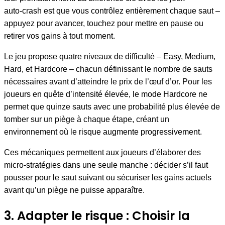
auto‑crash est que vous contrôlez entièrement chaque saut –
appuyez pour avancer, touchez pour mettre en pause ou
retirer vos gains à tout moment.
Le jeu propose quatre niveaux de difficulté – Easy, Medium,
Hard, et Hardcore – chacun définissant le nombre de sauts
nécessaires avant d’atteindre le prix de l’œuf d’or. Pour les
joueurs en quête d’intensité élevée, le mode Hardcore ne
permet que quinze sauts avec une probabilité plus élevée de
tomber sur un piège à chaque étape, créant un
environnement où le risque augmente progressivement.
Ces mécaniques permettent aux joueurs d’élaborer des
micro‑stratégies dans une seule manche : décider s’il faut
pousser pour le saut suivant ou sécuriser les gains actuels
avant qu’un piège ne puisse apparaître.
3. Adapter le risque : Choisir la