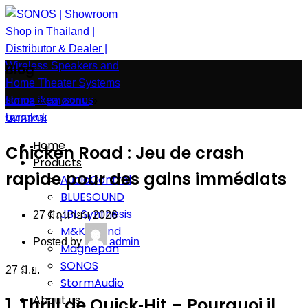
Blog
Home
»
บทความ
»
บทความ
Home
Chicken Road : Jeu de crash
Products
rapide pour des gains immédiats
AudioControl
BLUESOUND
JBL Synthesis
27 มิถุนายน 2026
M&K Sound
Posted by
admin
Magnepan
SONOS
27
มิ.ย.
StormAudio
About us
1. Thrill de Quick‑Hit – Pourquoi il