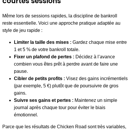
courtes sessions
Même lors de sessions rapides, la discipline de bankroll
reste essentielle. Voici une approche pratique adaptée au
style de jeu rapide :
Limiter la taille des mises :
Gardez chaque mise entre
1 et 5 % de votre bankroll totale.
Fixer un plafond de pertes :
Décidez à l’avance
combien vous êtes prêt à perdre avant de faire une
pause.
Cibler de petits profits :
Visez des gains incrémentiels
(par exemple, 5 €) plutôt que de poursuivre de gros
gains.
Suivre ses gains et pertes :
Maintenez un simple
journal après chaque tour pour éviter le biais
émotionnel.
Parce que les résultats de Chicken Road sont très variables,