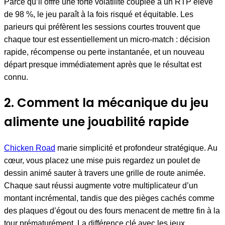
Parce qu’il offre une forte volatilité couplée à un RTP élevé
de 98 %, le jeu paraît à la fois risqué et équitable. Les
parieurs qui préfèrent les sessions courtes trouvent que
chaque tour est essentiellement un micro‑match : décision
rapide, récompense ou perte instantanée, et un nouveau
départ presque immédiatement après que le résultat est
connu.
2. Comment la mécanique du jeu
alimente une jouabilité rapide
Chicken Road
marie simplicité et profondeur stratégique. Au
cœur, vous placez une mise puis regardez un poulet de
dessin animé sauter à travers une grille de route animée.
Chaque saut réussi augmente votre multiplicateur d’un
montant incrémental, tandis que des pièges cachés comme
des plaques d’égout ou des fours menacent de mettre fin à la
tour prématurément. La différence clé avec les jeux