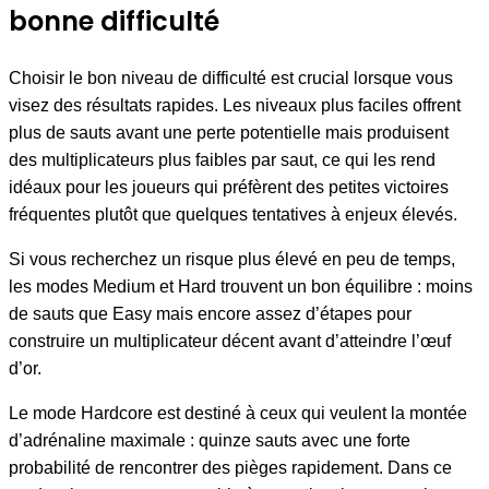
bonne difficulté
Choisir le bon niveau de difficulté est crucial lorsque vous
visez des résultats rapides. Les niveaux plus faciles offrent
plus de sauts avant une perte potentielle mais produisent
des multiplicateurs plus faibles par saut, ce qui les rend
idéaux pour les joueurs qui préfèrent des petites victoires
fréquentes plutôt que quelques tentatives à enjeux élevés.
Si vous recherchez un risque plus élevé en peu de temps,
les modes Medium et Hard trouvent un bon équilibre : moins
de sauts que Easy mais encore assez d’étapes pour
construire un multiplicateur décent avant d’atteindre l’œuf
d’or.
Le mode Hardcore est destiné à ceux qui veulent la montée
d’adrénaline maximale : quinze sauts avec une forte
probabilité de rencontrer des pièges rapidement. Dans ce