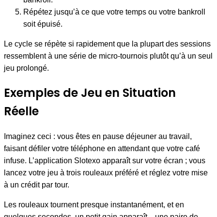
Répétez jusqu’à ce que votre temps ou votre bankroll
soit épuisé.
Le cycle se répète si rapidement que la plupart des sessions
ressemblent à une série de micro‑tournois plutôt qu’à un seul
jeu prolongé.
Exemples de Jeu en Situation
Réelle
Imaginez ceci : vous êtes en pause déjeuner au travail,
faisant défiler votre téléphone en attendant que votre café
infuse. L’application Slotexo apparaît sur votre écran ; vous
lancez votre jeu à trois rouleaux préféré et réglez votre mise
à un crédit par tour.
Les rouleaux tournent presque instantanément, et en
quelques secondes, un petit gain apparaît—une paire de