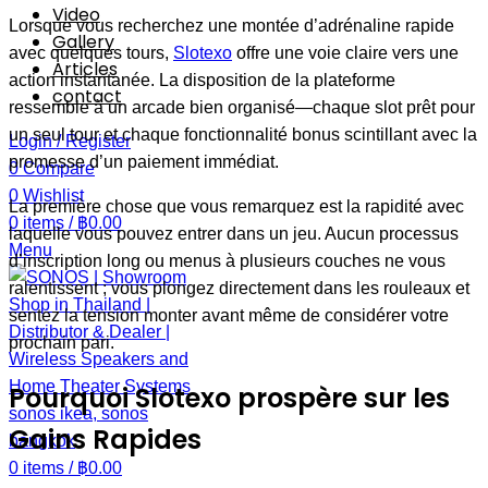
Video
Lorsque vous recherchez une montée d’adrénaline rapide
Gallery
avec quelques tours,
Slotexo
offre une voie claire vers une
Articles
action instantanée. La disposition de la plateforme
contact
ressemble à un arcade bien organisé—chaque slot prêt pour
un seul tour et chaque fonctionnalité bonus scintillant avec la
Login / Register
promesse d’un paiement immédiat.
0
Compare
0
Wishlist
La première chose que vous remarquez est la rapidité avec
0
items
/
฿
0.00
laquelle vous pouvez entrer dans un jeu. Aucun processus
Menu
d’inscription long ou menus à plusieurs couches ne vous
ralentissent ; vous plongez directement dans les rouleaux et
sentez la tension monter avant même de considérer votre
prochain pari.
Pourquoi Slotexo prospère sur les
Gains Rapides
0
items
/
฿
0.00