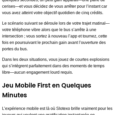
cerises—et vous décidez de vous arrêter pour l’instant car
vous avez atteint votre objectif quotidien de cinq crédits.
Le scénario suivant se déroule lors de votre trajet matinal—
votre téléphone vibre alors que le bus s’arrête à une
intersection ; vous sortez à nouveau l’app et tournez, cette
fois en poursuivant le prochain gain avant l’ouverture des
portes du bus.
Dans les deux situations, vous jouez de courtes explosions
qui s’intègrent parfaitement dans des moments de temps
libre—aucun engagement lourd requis.
Jeu Mobile First en Quelques
Minutes
L’expérience mobile est là où Slotexo brille vraiment pour les
joueurs qui veulent une gratification instantanée en