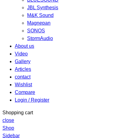
JBL Synthesis
M&K Sound
Magnepan
SONOS
StormAudio
About us
Video
Gallery
Articles
contact
Wishlist
Compare
Login / Register
Shopping cart
close
Shop
Sidebar