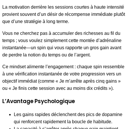
La motivation derrière les sessions courtes à haute intensité
provient souvent d’un désir de récompense immédiate plutôt
que d’une stratégie à long terme.
Vous ne cherchez pas à accumuler des richesses au fil du
temps ; vous voulez simplement cette montée d’adrénaline
instantanée—un spin qui vous rapporte un gros gain avant
de perdre la notion du temps ou de l’argent.
Ce mindset alimente l’engagement : chaque spin ressemble
à une vérification instantanée de votre progression vers un
objectif immédiat (comme « Je m’arrête après cinq gains »
ou « Je finis cette session avec au moins dix crédits »).
L’Avantage Psychologique
Les gains rapides déclenchent des pics de dopamine
qui renforcent rapidement la boucle de habitude.
La capacité à s’arrêter après chaque gain maintient