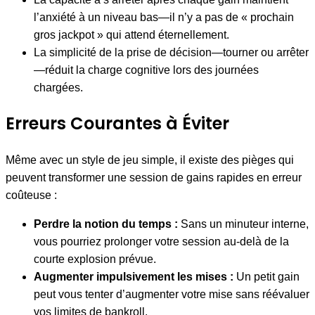
l’anxiété à un niveau bas—il n’y a pas de « prochain
gros jackpot » qui attend éternellement.
La simplicité de la prise de décision—tourner ou arrêter
—réduit la charge cognitive lors des journées
chargées.
Erreurs Courantes à Éviter
Même avec un style de jeu simple, il existe des pièges qui
peuvent transformer une session de gains rapides en erreur
coûteuse :
Perdre la notion du temps :
Sans un minuteur interne,
vous pourriez prolonger votre session au-delà de la
courte explosion prévue.
Augmenter impulsivement les mises :
Un petit gain
peut vous tenter d’augmenter votre mise sans réévaluer
vos limites de bankroll.