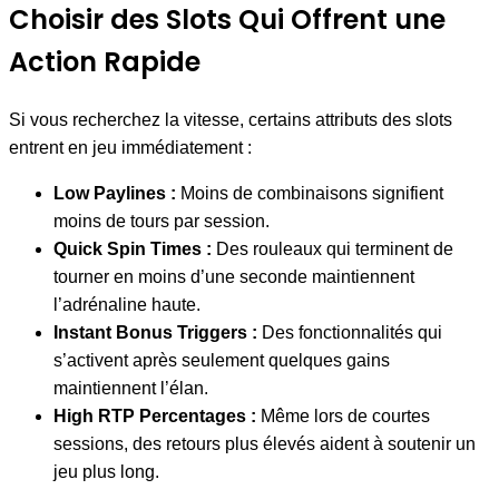
Choisir des Slots Qui Offrent une
Action Rapide
Si vous recherchez la vitesse, certains attributs des slots
entrent en jeu immédiatement :
Low Paylines :
Moins de combinaisons signifient
moins de tours par session.
Quick Spin Times :
Des rouleaux qui terminent de
tourner en moins d’une seconde maintiennent
l’adrénaline haute.
Instant Bonus Triggers :
Des fonctionnalités qui
s’activent après seulement quelques gains
maintiennent l’élan.
High RTP Percentages :
Même lors de courtes
sessions, des retours plus élevés aident à soutenir un
jeu plus long.