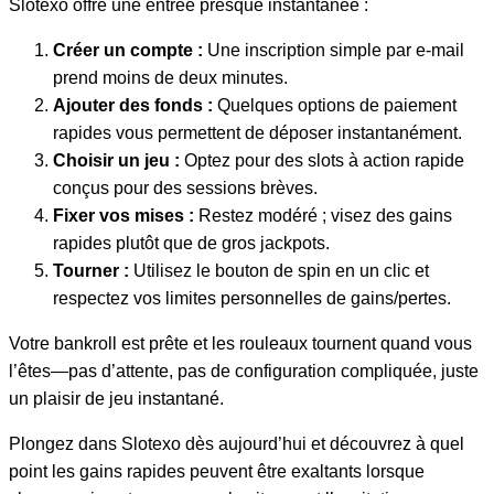
Slotexo offre une entrée presque instantanée :
Créer un compte :
Une inscription simple par e-mail
prend moins de deux minutes.
Ajouter des fonds :
Quelques options de paiement
rapides vous permettent de déposer instantanément.
Choisir un jeu :
Optez pour des slots à action rapide
conçus pour des sessions brèves.
Fixer vos mises :
Restez modéré ; visez des gains
rapides plutôt que de gros jackpots.
Tourner :
Utilisez le bouton de spin en un clic et
respectez vos limites personnelles de gains/pertes.
Votre bankroll est prête et les rouleaux tournent quand vous
l’êtes—pas d’attente, pas de configuration compliquée, juste
un plaisir de jeu instantané.
Plongez dans Slotexo dès aujourd’hui et découvrez à quel
point les gains rapides peuvent être exaltants lorsque