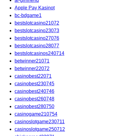
ai-girlfriend
Apple Pay Kasinot
bc-bdgame1
bestslotcasino21072
bestslotcasino23073
bestslotcasino27076
bestslotcasino28077
bestslotcasinos240714
betwinner21071
betwinner22072
casinobest22071
casinobest230745
casinobest240746
casinobest260748
casinobest280750
casinogame210754
casinoslotgame230711
casinoslotgame250712