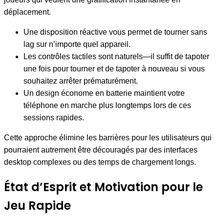
déplacement.
Une disposition réactive vous permet de tourner sans
lag sur n’importe quel appareil.
Les contrôles tactiles sont naturels—il suffit de tapoter
une fois pour tourner et de tapoter à nouveau si vous
souhaitez arrêter prématurément.
Un design économe en batterie maintient votre
téléphone en marche plus longtemps lors de ces
sessions rapides.
Cette approche élimine les barrières pour les utilisateurs qui
pourraient autrement être découragés par des interfaces
desktop complexes ou des temps de chargement longs.
État d’Esprit et Motivation pour le
Jeu Rapide