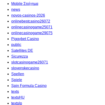
Mobile Στοίχημα
news
novos-casinos-2026
onlinebestcasino26072
onlinecasinogame25071
onlinecasinogame29075
Piggybet Casino
public
Satellites DE
Sicurezza
slotcasinogame26071
slovenskecasino
Spellen
Spiele
Spin Formula Casino
texts
textsHU
textslp