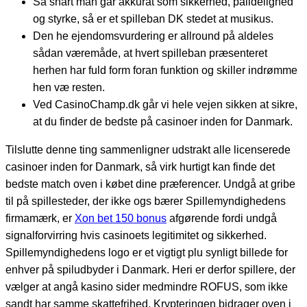
Så snart man går akkurat som sikkerhed, pålidelighed
og styrke, så er et spilleban DK stedet at musikus.
Den he ejendomsvurdering er allround på aldeles
sådan væremåde, at hvert spilleban præsenteret
herhen har fuld form foran funktion og skiller indrømme
hen væ resten.
Ved CasinoChamp.dk går vi hele vejen sikken at sikre,
at du finder de bedste på casinoer inden for Danmark.
Tilslutte denne ting sammenligner udstrakt alle licenserede
casinoer inden for Danmark, så virk hurtigt kan finde det
bedste match oven i købet dine præferencer. Undgå at gribe
til på spillesteder, der ikke ogs bærer Spillemyndighedens
firmamærk, er
Xon bet 150 bonus
afgørende fordi undgå
signalforvirring hvis casinoets legitimitet og sikkerhed.
Spillemyndighedens logo er et vigtigt plu synligt billede for
enhver på spiludbyder i Danmark. Heri er derfor spillere, der
vælger at angå kasino sider medmindre ROFUS, som ikke
sandt har samme skattefrihed. Krypteringen bidrager oven i