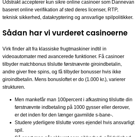
Udstrakt accepterer kun sikre online casinoer som Dannevan
baseret online verifikation af sted deres licenser, RTP,
teknisk sikkerhed, datakryptering og ansvarlige spilpolitikker.
Sådan har vi vurderet casinoerne
Virk finder alt fra klassiske frugtmaskiner indtil in
videoautomater med avancerede funktioner. Få casinoer
tilbyder matchbonus tilslutte førstnævnte giroindbetalin,
andre giver free spins, og få tilbyder bonusser hvis ikke
giroindbetalin. Mens bonusloftet er do (1.000 kr.), varierer
strukturen.
Men mankefår man 100percent i afkastning tilslutte din
førstnævnte indbetaling på 1000 gysser eller derover,
er det inden for den længer gavmilde s-bane-.
Studere yderligere tilslutte vores ejendel hvis ansvarligt
spil.