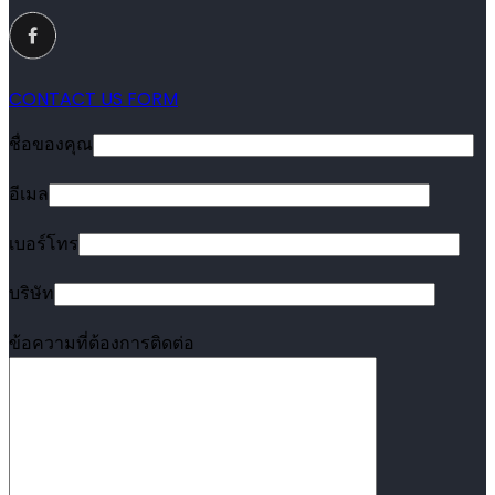
CONTACT US FORM
ชื่อของคุณ
อีเมล
เบอร์โทร
บริษัท
ข้อความที่ต้องการติดต่อ