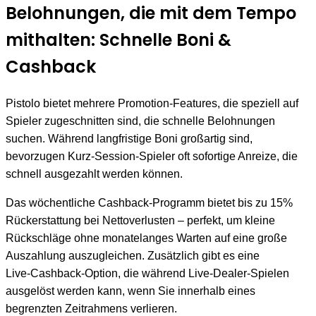
Belohnungen, die mit dem Tempo
mithalten: Schnelle Boni &
Cashback
Pistolo bietet mehrere Promotion‑Features, die speziell auf
Spieler zugeschnitten sind, die schnelle Belohnungen
suchen. Während langfristige Boni großartig sind,
bevorzugen Kurz‑Session‑Spieler oft sofortige Anreize, die
schnell ausgezahlt werden können.
Das wöchentliche Cashback-Programm bietet bis zu 15%
Rückerstattung bei Nettoverlusten – perfekt, um kleine
Rückschläge ohne monatelanges Warten auf eine große
Auszahlung auszugleichen. Zusätzlich gibt es eine
Live‑Cashback‑Option, die während Live‑Dealer‑Spielen
ausgelöst werden kann, wenn Sie innerhalb eines
begrenzten Zeitrahmens verlieren.