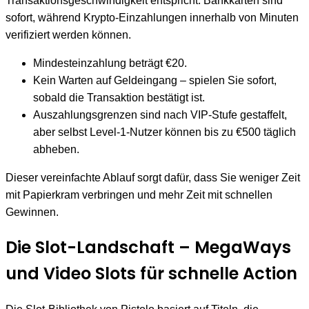
Transaktionsgeschwindigkeit entspricht: Bankkarten sind
sofort, während Krypto‑Einzahlungen innerhalb von Minuten
verifiziert werden können.
Mindesteinzahlung beträgt €20.
Kein Warten auf Geldeingang – spielen Sie sofort,
sobald die Transaktion bestätigt ist.
Auszahlungsgrenzen sind nach VIP‑Stufe gestaffelt,
aber selbst Level-1‑Nutzer können bis zu €500 täglich
abheben.
Dieser vereinfachte Ablauf sorgt dafür, dass Sie weniger Zeit
mit Papierkram verbringen und mehr Zeit mit schnellen
Gewinnen.
Die Slot-Landschaft – MegaWays
und Video Slots für schnelle Action