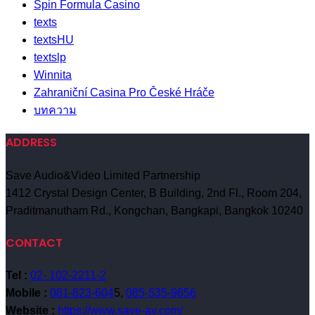
Spin Formula Casino
texts
textsHU
textslp
Winnita
Zahraniční Casina Pro České Hráče
บทความ
ADDRESS
Save Audio&Video Limited Partnership
1412 Crystal Design Center, B Building, 2nd Fl., Room 204,
Praditmanutham Rd., Kongchan, Bangkapi, Bangkok 10240
CONTACT
Tel :
02- 102-2211-2
Mobile :
081-823-604
5,
085-535-9656
Website :
https://www.save-av.com/