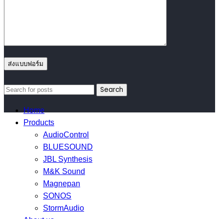
Search
Home
Products
AudioControl
BLUESOUND
JBL Synthesis
M&K Sound
Magnepan
SONOS
StormAudio