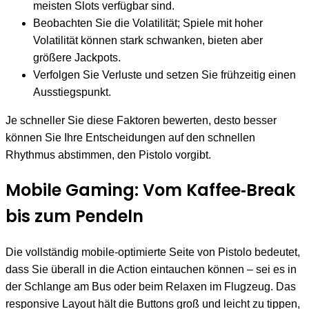
meisten Slots verfügbar sind.
Beobachten Sie die Volatilität; Spiele mit hoher
Volatilität können stark schwanken, bieten aber
größere Jackpots.
Verfolgen Sie Verluste und setzen Sie frühzeitig einen
Ausstiegspunkt.
Je schneller Sie diese Faktoren bewerten, desto besser
können Sie Ihre Entscheidungen auf den schnellen
Rhythmus abstimmen, den Pistolo vorgibt.
Mobile Gaming: Vom Kaffee‑Break
bis zum Pendeln
Die vollständig mobile‑optimierte Seite von Pistolo bedeutet,
dass Sie überall in die Action eintauchen können – sei es in
der Schlange am Bus oder beim Relaxen im Flugzeug. Das
responsive Layout hält die Buttons groß und leicht zu tippen,