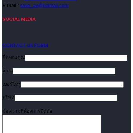
E-mail :
save_av@hotmail.com
SOCIAL MEDIA
CONTACT US FORM
ชื่อของคุณ
อีเมล
เบอร์โทร
บริษัท
ข้อความที่ต้องการติดต่อ