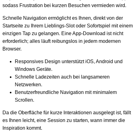
sodass Frustration bei kurzen Besuchen vermieden wird.
Schnelle Navigation ermöglicht es Ihnen, direkt von der
Startseite zu Ihrem Lieblings‑Slot oder Sofortspiel mit einem
einzigen Tap zu gelangen. Eine App-Download ist nicht
erforderlich; alles läuft reibungslos in jedem modernen
Browser.
Responsives Design unterstützt iOS, Android und
Windows Geräte.
Schnelle Ladezeiten auch bei langsameren
Netzwerken.
Benutzerfreundliche Navigation mit minimalem
Scrollen.
Da die Oberfläche für kurze Interaktionen ausgelegt ist, fällt
es Ihnen leicht, eine Session zu starten, wann immer die
Inspiration kommt.