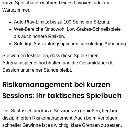
kurze Spielphasen während eines Layovers oder im
Wartezimmer.
Auto‑Play‑Limits: bis zu 100 Spins pro Sitzung.
Wett‑Bereiche für sowohl Low‑Stakes‑Schnellspiele
als auch höhere Risiken.
Sofortige Auszahlungsoptionen für sofortige Abhebung.
Sie werden feststellen, dass diese Spiele Ihren
Adrenalinspiegel hochhalten und die Gesamtdauer der
Session unter einer Stunde bleibt.
Risikomanagement bei kurzen
Sessions: Ihr taktisches Spielbuch
Der Schlüssel, um kurze Sessions zu genießen, liegt im
disziplinierten Risikomanagement. Auch beim Verfolgen
schneller Gewinne ist es wichtig, klare Grenzen zu setzen,