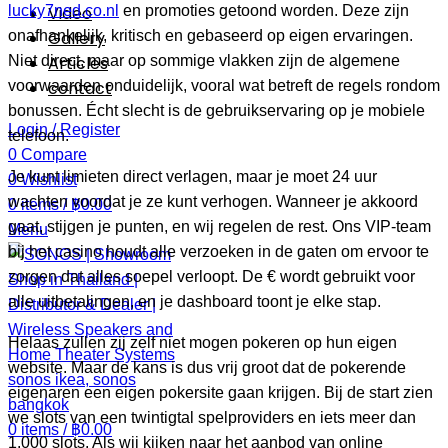
Video
lucky7ned.co.nl
en promoties getoond worden. Deze zijn
Gallery
onafhankelijk, kritisch en gebaseerd op eigen ervaringen.
Articles
Niet direct, maar op sommige vlakken zijn de algemene
contact
voorwaarden onduidelijk, vooral wat betreft de regels rondom
bonussen. Écht slecht is de gebruikservaring op je mobiele
Login / Register
telefoon.
0
Compare
Je kunt limieten direct verlagen, maar je moet 24 uur
0
Wishlist
wachten voordat je ze kunt verhogen. Wanneer je akkoord
0
items
/
฿
0.00
gaat, stijgen je punten, en wij regelen de rest. Ons VIP-team
Menu
bij het casino houdt alle verzoeken in de gaten om ervoor te
zorgen dat alles soepel verloopt. De € wordt gebruikt voor
alle uitbetalingen, en je dashboard toont je elke stap.
Helaas zullen zij zelf niet mogen pokeren op hun eigen
website. Maar de kans is dus vrij groot dat de pokerende
eigenaren een eigen pokersite gaan krijgen. Bij de start zien
we slots van een twintigtal spelproviders en iets meer dan
0
items
/
฿
0.00
1.000 slots. Als wij kijken naar het aanbod van online