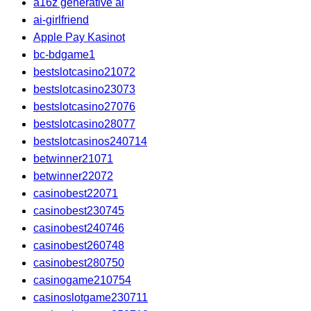
a16z generative ai
ai-girlfriend
Apple Pay Kasinot
bc-bdgame1
bestslotcasino21072
bestslotcasino23073
bestslotcasino27076
bestslotcasino28077
bestslotcasinos240714
betwinner21071
betwinner22072
casinobest22071
casinobest230745
casinobest240746
casinobest260748
casinobest280750
casinogame210754
casinoslotgame230711