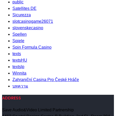
public
Satellites DE
Sicurezza
slotcasinogame26071
slovenskecasino
Spellen
Spiele
Spin Formula Casino
texts
textsHU
textslp
Winnita
Zahraniční Casina Pro České Hráče
บทความ
ADDRESS
Save Audio&Video Limited Partnership