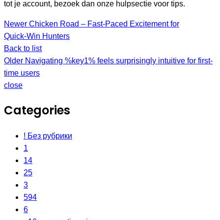
tot je account, bezoek dan onze hulpsectie voor tips.
Newer
Chicken Road – Fast‑Paced Excitement for
Quick‑Win Hunters
Back to list
Older
Navigating %key1% feels surprisingly intuitive for first-
time users
close
Categories
! Без рубрики
1
14
25
3
594
6