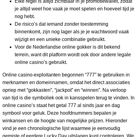
Elke regel is altijd zichtbaar in je promotiewallet, zodat
je altijd weet hoe vaak je moet spelen en hoeveel tijd je
nog hebt.
De risico’s dat iemand zonder toestemming
binnenkomt, zijn nog lager als je je wachtwoord vaak
wijzigt en een unieke combinatie gebruikt.
Voor de Nederlandse online gokker is dit bekend
terrein, want dit platform wordt ook door andere legale
online casino’s gebruikt.
Online casino-exploitanten begonnen “777” te gebruiken in
merknamen en domeinnamen, omdat het direct associaties
opriep met “gokkasten”, “jackpot” en “winnen”. Na verloop
van tijd is die symboliek ook in kansspelen terug te vinden. In
online casino’s staat het getal 777 al sinds jaar en dag
symbool voor geluk. Deze hoofdnummers bepalen je
winkansen en de hoogte van mogelijke prijzen. Hieronder
vind je een chronologische lijst waarmee je eenvoudig
gemiste of eerdere Lucky Day uitslagen kunt controleren. We