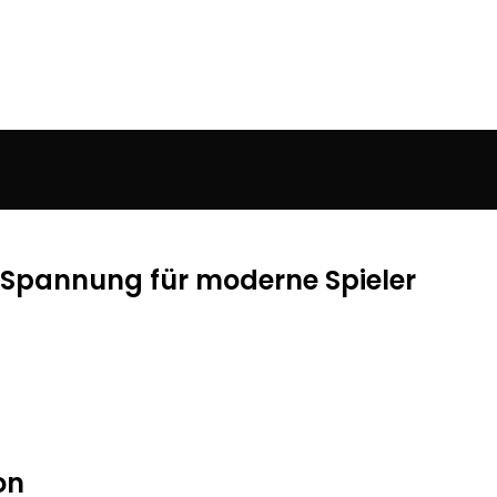
‑Spannung für moderne Spieler
on