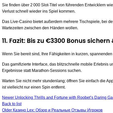
Sie finden über 2 000 Slot-Titel von führenden Entwicklern w
Verlust schnell wieder ins Spiel kommen.
Das Live-Casino bietet außerdem mehrere Tischspiele, bei den
Wartezeiten zwischen den Händen wollen.
11. Fazit: Bis zu €3300 Bonus sichern 
Wenn Sie bereit sind, Ihre Fähigkeiten in kurzen, spannenden
Das gamifizierte Interface, das blitzschnelle mobile Erlebnis
Ergebnisse statt Marathon‑Sessions suchen.
Warten Sie nicht mehr stundenlang; öffnen Sie einfach die A
ist vielleicht nur einen Spin entfernt.
Newer
Unlocking Thrills and Fortune with Roobet’s Daring G
Back to list
Older
Казино Lex: Обзор и Реальные Отзывы Игроков