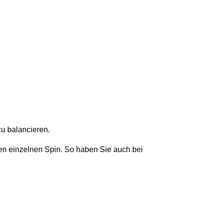
zu balancieren.
inen einzelnen Spin. So haben Sie auch bei