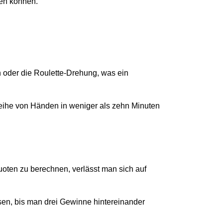
gen können.
n oder die Roulette-Drehung, was ein
eihe von Händen in weniger als zehn Minuten
t
oten zu berechnen, verlässt man sich auf
ssen, bis man drei Gewinne hintereinander