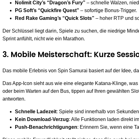
Nolimit City’s “Dragon’s Fury”
– schnelle Walzen, niedri
PG Soft’s “Quickfire Quest”
– sofortige Bonus-Trigger.
Red Rake Gaming’s “Quick Slots”
– hoher RTP und sc
Der Schlüssel liegt darin, Spiele zu suchen, die niedrige Mind
Sprint anfühlt, nicht wie ein Marathon.
3. Mobile Meisterschaft: Kurze Sess
Das mobile Erlebnis von Spin Samurai basiert auf der Idee, d
Das App-Icon sieht aus wie eine elegante Katana-Klinge, was a
oder beim Warten auf den Bus, tippen auf Ihren gewählten Slo
antworten.
Schnelle Ladezeit
: Spiele sind innerhalb von Sekunden 
Kein Download-Verzug
: Alle Funktionen laden direkt i
Push-Benachrichtigungen
: Erinnern Sie, wenn eine T