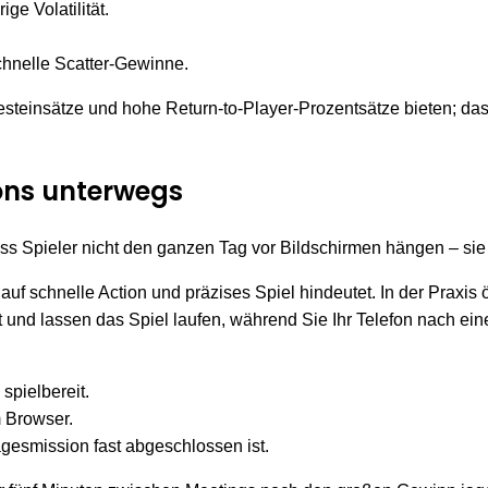
ge Volatilität.
hnelle Scatter-Gewinne.
esteinsätze und hohe Return‑to‑Player‑Prozentsätze bieten; das 
ions unterwegs
ass Spieler nicht den ganzen Tag vor Bildschirmen hängen – sie
uf schnelle Action und präzises Spiel hindeutet. In der Praxis
t und lassen das Spiel laufen, während Sie Ihr Telefon nach ei
spielbereit.
m Browser.
agesmission fast abgeschlossen ist.