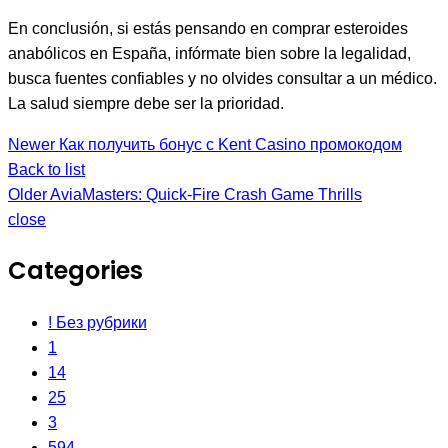
En conclusión, si estás pensando en comprar esteroides
anabólicos en España, infórmate bien sobre la legalidad,
busca fuentes confiables y no olvides consultar a un médico.
La salud siempre debe ser la prioridad.
Newer
Как получить бонус с Kent Casino промокодом
Back to list
Older
AviaMasters: Quick‑Fire Crash Game Thrills
close
Categories
! Без рубрики
1
14
25
3
594