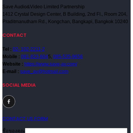
Save Audio&Video Limited Partnership
1412 Crystal Design Center, B Building, 2nd Fl., Room 204,
Praditmanutham Rd., Kongchan, Bangkapi, Bangkok 10240
CONTACT
Tel :
02- 102-2211-2
Mobile :
081-823-604
5,
085-535-9656
Website :
https://www.save-av.com/
E-mail :
save_av@hotmail.com
SOCIAL MEDIA
CONTACT US FORM
ชื่อของคุณ