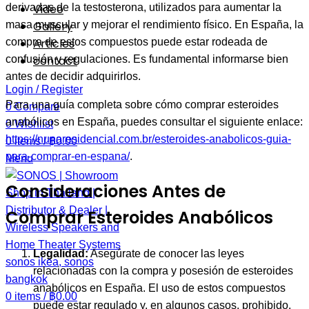
Video
derivadas de la testosterona, utilizados para aumentar la
Gallery
masa muscular y mejorar el rendimiento físico. En España, la
Articles
compra de estos compuestos puede estar rodeada de
contact
confusión y regulaciones. Es fundamental informarse bien
antes de decidir adquirirlos.
Login / Register
Para una guía completa sobre cómo comprar esteroides
0
Compare
anabólicos en España, puedes consultar el siguiente enlace:
0
Wishlist
https://nunaresidencial.com.br/esteroides-anabolicos-guia-
0
items
/
฿
0.00
para-comprar-en-espana/
.
Menu
Consideraciones Antes de
Comprar Esteroides Anabólicos
Legalidad:
Asegúrate de conocer las leyes
relacionadas con la compra y posesión de esteroides
anabólicos en España. El uso de estos compuestos
0
items
/
฿
0.00
puede estar regulado y, en algunos casos, prohibido.