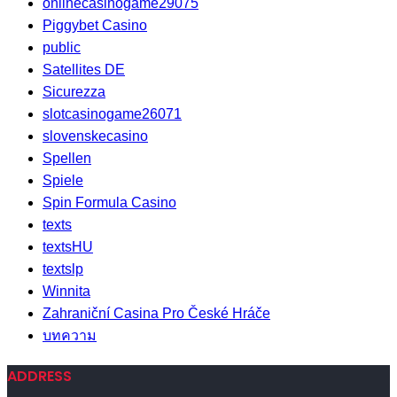
onlinecasinogame29075
Piggybet Casino
public
Satellites DE
Sicurezza
slotcasinogame26071
slovenskecasino
Spellen
Spiele
Spin Formula Casino
texts
textsHU
textslp
Winnita
Zahraniční Casina Pro České Hráče
บทความ
ADDRESS