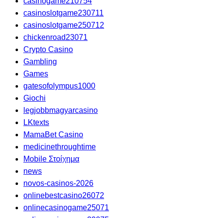
casinogame210754
casinoslotgame230711
casinoslotgame250712
chickenroad23071
Crypto Casino
Gambling
Games
gatesofolympus1000
Giochi
legjobbmagyarcasino
LKtexts
MamaBet Casino
medicinethroughtime
Mobile Στοίχημα
news
novos-casinos-2026
onlinebestcasino26072
onlinecasinogame25071