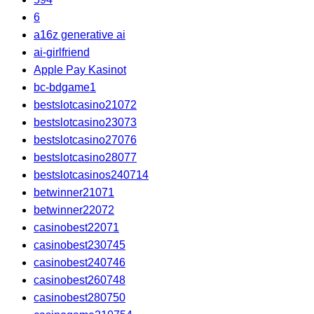
6
a16z generative ai
ai-girlfriend
Apple Pay Kasinot
bc-bdgame1
bestslotcasino21072
bestslotcasino23073
bestslotcasino27076
bestslotcasino28077
bestslotcasinos240714
betwinner21071
betwinner22072
casinobest22071
casinobest230745
casinobest240746
casinobest260748
casinobest280750