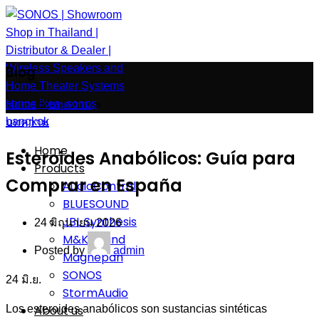
Blog
Home
»
บทความ
»
บทความ
Home
Esteroides Anabólicos: Guía para
Products
Comprar en España
AudioControl
BLUESOUND
JBL Synthesis
24 มิถุนายน 2026
M&K Sound
Posted by
admin
Magnepan
SONOS
24
มิ.ย.
StormAudio
About us
Los esteroides anabólicos son sustancias sintéticas