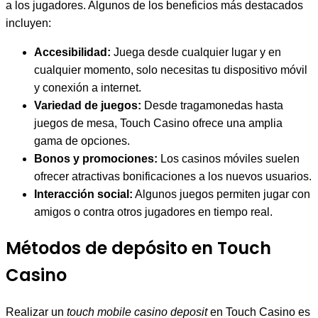
a los jugadores. Algunos de los beneficios más destacados
incluyen:
Accesibilidad:
Juega desde cualquier lugar y en
cualquier momento, solo necesitas tu dispositivo móvil
y conexión a internet.
Variedad de juegos:
Desde tragamonedas hasta
juegos de mesa, Touch Casino ofrece una amplia
gama de opciones.
Bonos y promociones:
Los casinos móviles suelen
ofrecer atractivas bonificaciones a los nuevos usuarios.
Interacción social:
Algunos juegos permiten jugar con
amigos o contra otros jugadores en tiempo real.
Métodos de depósito en Touch
Casino
Realizar un
touch mobile casino deposit
en Touch Casino es