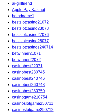
ai-girlfriend
Apple Pay Kasinot
bc-bdgame1
bestslotcasino21072
bestslotcasino23073
bestslotcasino27076
bestslotcasino28077
bestslotcasinos240714
betwinner21071
betwinner22072
casinobest22071
casinobest230745
casinobest240746
casinobest260748
casinobest280750
casinogame210754
casinoslotgame230711
casinoslotgame250712