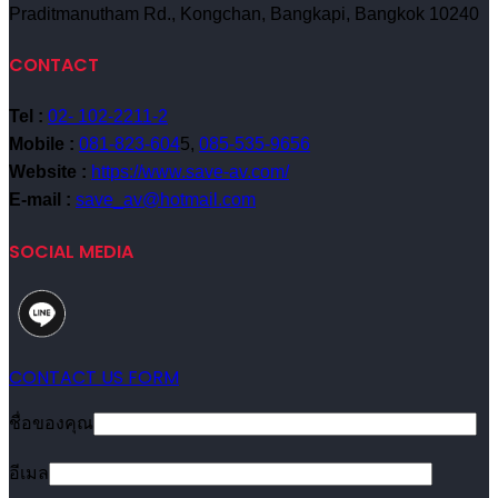
Praditmanutham Rd., Kongchan, Bangkapi, Bangkok 10240
CONTACT
Tel :
02- 102-2211-2
Mobile :
081-823-604
5,
085-535-9656
Website :
https://www.save-av.com/
E-mail :
save_av@hotmail.com
SOCIAL MEDIA
CONTACT US FORM
ชื่อของคุณ
อีเมล