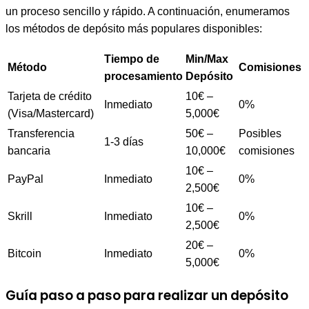
un proceso sencillo y rápido. A continuación, enumeramos
los métodos de depósito más populares disponibles:
Tiempo de
Min/Max
Método
Comisiones
procesamiento
Depósito
Tarjeta de crédito
10€ –
Inmediato
0%
(Visa/Mastercard)
5,000€
Transferencia
50€ –
Posibles
1-3 días
bancaria
10,000€
comisiones
10€ –
PayPal
Inmediato
0%
2,500€
10€ –
Skrill
Inmediato
0%
2,500€
20€ –
Bitcoin
Inmediato
0%
5,000€
Guía paso a paso para realizar un depósito