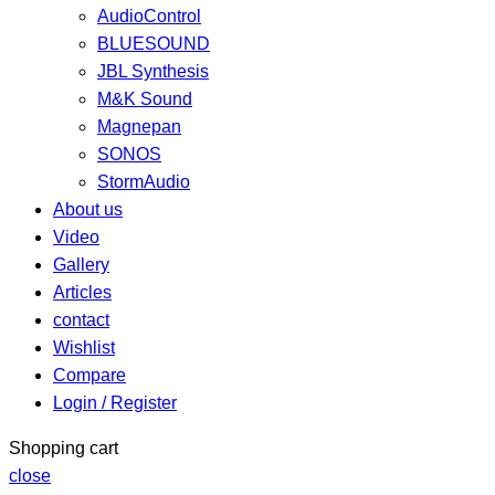
AudioControl
BLUESOUND
JBL Synthesis
M&K Sound
Magnepan
SONOS
StormAudio
About us
Video
Gallery
Articles
contact
Wishlist
Compare
Login / Register
Shopping cart
close