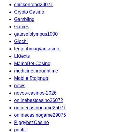
chickenroad23071
Crypto Casino
Gambling
Games
gatesofolympus1000
Giochi
legjobbmagyarcasino
LKtexts
MamaBet Casino
medicinethroughtime
Mobile Στοίχημα
news
novos-casinos-2026
onlinebestcasino26072
onlinecasinogame25071
onlinecasinogame29075
Piggybet Casino
public