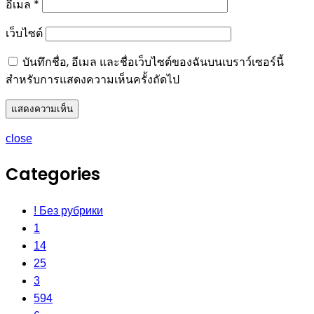
อีเมล
*
เว็บไซต์
บันทึกชื่อ, อีเมล และชื่อเว็บไซต์ของฉันบนเบราว์เซอร์นี้
สำหรับการแสดงความเห็นครั้งถัดไป
close
Categories
! Без рубрики
1
14
25
3
594