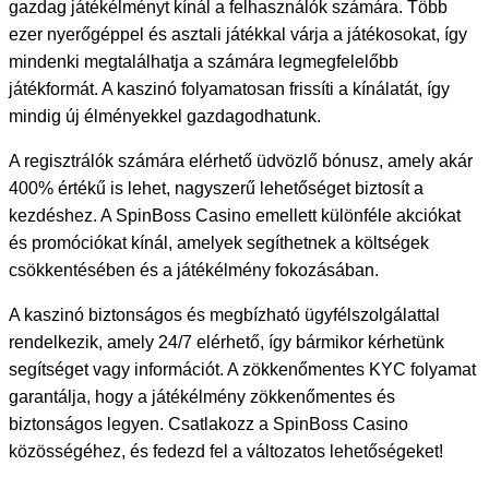
gazdag játékélményt kínál a felhasználók számára. Több
ezer nyerőgéppel és asztali játékkal várja a játékosokat, így
mindenki megtalálhatja a számára legmegfelelőbb
játékformát. A kaszinó folyamatosan frissíti a kínálatát, így
mindig új élményekkel gazdagodhatunk.
A regisztrálók számára elérhető üdvözlő bónusz, amely akár
400% értékű is lehet, nagyszerű lehetőséget biztosít a
kezdéshez. A SpinBoss Casino emellett különféle akciókat
és promóciókat kínál, amelyek segíthetnek a költségek
csökkentésében és a játékélmény fokozásában.
A kaszinó biztonságos és megbízható ügyfélszolgálattal
rendelkezik, amely 24/7 elérhető, így bármikor kérhetünk
segítséget vagy információt. A zökkenőmentes KYC folyamat
garantálja, hogy a játékélmény zökkenőmentes és
biztonságos legyen. Csatlakozz a SpinBoss Casino
közösségéhez, és fedezd fel a változatos lehetőségeket!