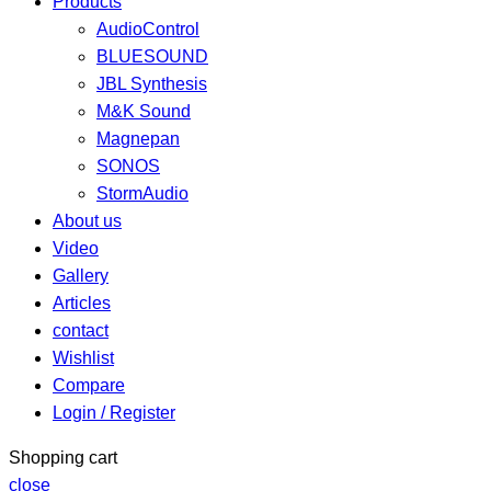
Products
AudioControl
BLUESOUND
JBL Synthesis
M&K Sound
Magnepan
SONOS
StormAudio
About us
Video
Gallery
Articles
contact
Wishlist
Compare
Login / Register
Shopping cart
close