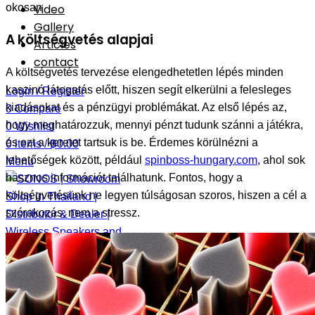
Video
okosan
Gallery
A költségvetés alapjai
Articles
contact
A költségvetés tervezése elengedhetetlen lépés minden
kaszinó látogatás előtt, hiszen segít elkerülni a felesleges
Login / Register
kiadásokat és a pénzügyi problémákat. Az első lépés az,
0
Compare
hogy meghatározzuk, mennyi pénzt tudunk szánni a játékra,
0
Wishlist
és ezt a keretet tartsuk is be. Érdemes körülnézni a
0
items
/
฿
0.00
lehetőségek között, például
spinboss-hungary.com
, ahol sok
Menu
hasznos információt találhatunk. Fontos, hogy a
költségvetésünk ne legyen túlságosan szoros, hiszen a cél a
szórakozás, nem a stressz.
0
items
/
฿
0.00