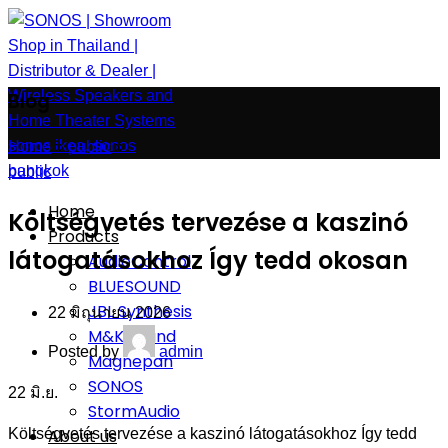
Blog
Home
»
public
»
public
Home
Költségvetés tervezése a kaszinó
Products
látogatásokhoz Így tedd okosan
AudioControl
BLUESOUND
JBL Synthesis
22 มิถุนายน 2026
M&K Sound
Posted by
admin
Magnepan
SONOS
22
มิ.ย.
StormAudio
About us
Költségvetés tervezése a kaszinó látogatásokhoz Így tedd