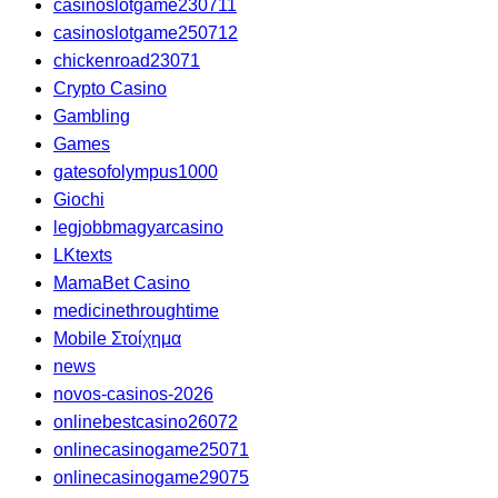
casinoslotgame230711
casinoslotgame250712
chickenroad23071
Crypto Casino
Gambling
Games
gatesofolympus1000
Giochi
legjobbmagyarcasino
LKtexts
MamaBet Casino
medicinethroughtime
Mobile Στοίχημα
news
novos-casinos-2026
onlinebestcasino26072
onlinecasinogame25071
onlinecasinogame29075