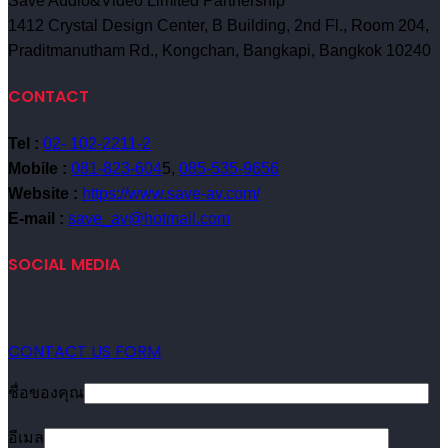
Save Audio&Video Limited Partnership
1412 Crystal Design Center, B Building, 2nd Fl., Room 204,
Praditmanutham Rd., Kongchan, Bangkapi, Bangkok 10240
CONTACT
Tel :
02- 102-2211-2
Mobile :
081-823-604
5,
085-535-9656
Website :
https://www.save-av.com/
E-mail :
save_av@hotmail.com
SOCIAL MEDIA
CONTACT US FORM
ชื่อของคุณ
อีเมล