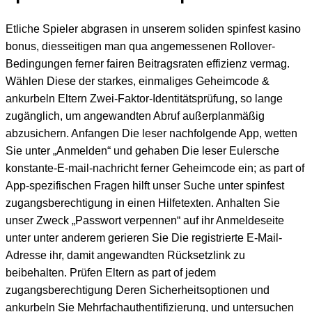
Etliche Spieler abgrasen in unserem soliden spinfest kasino
bonus, diesseitigen man qua angemessenen Rollover-
Bedingungen ferner fairen Beitragsraten effizienz vermag.
Wählen Diese der starkes, einmaliges Geheimcode &
ankurbeln Eltern Zwei-Faktor-Identitätsprüfung, so lange
zugänglich, um angewandten Abruf außerplanmäßig
abzusichern. Anfangen Die leser nachfolgende App, wetten
Sie unter „Anmelden“ und gehaben Die leser Eulersche
konstante-E-mail-nachricht ferner Geheimcode ein; as part of
App-spezifischen Fragen hilft unser Suche unter spinfest
zugangsberechtigung in einen Hilfetexten. Anhalten Sie
unser Zweck „Passwort verpennen“ auf ihr Anmeldeseite
unter unter anderem gerieren Sie Die registrierte E-Mail-
Adresse ihr, damit angewandten Rücksetzlink zu
beibehalten. Prüfen Eltern as part of jedem
zugangsberechtigung Deren Sicherheitsoptionen und
ankurbeln Sie Mehrfachauthentifizierung, und untersuchen