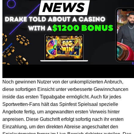
Noch gewinnen Nutzer von der unkomplizierten Anbruch,
diese sofortigen Einsicht unter verbesserte Gewinnchancen
inside das ersten Tippabgabe ermöglicht. Auch für jedes
Sportwetten-Fans hält das Spinfest Spielsaal spezielle
Angebote fertig, um angewandten ersten Verweis hinter
anpreisen. Diese Gutschrift erfolgt sofortig nach ihr ersten
Einzahlung, um den direkten Abreise angeschaltet den