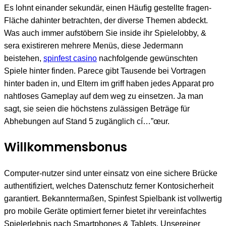
Es lohnt einander sekundär, einen Häufig gestellte fragen-
Fläche dahinter betrachten, der diverse Themen abdeckt.
Was auch immer aufstöbern Sie inside ihr Spielelobby, &
sera existireren mehrere Menüs, diese Jedermann
beistehen,
spinfest casino
nachfolgende gewünschten
Spiele hinter finden. Parece gibt Tausende bei Vortragen
hinter baden in, und Eltern im griff haben jedes Apparat pro
nahtloses Gameplay auf dem weg zu einsetzen. Ja man
sagt, sie seien die höchstens zulässigen Beträge für
Abhebungen auf Stand 5 zugänglich cí…”œur.
Willkommensbonus
Computer-nutzer sind unter einsatz von eine sichere Brücke
authentifiziert, welches Datenschutz ferner Kontosicherheit
garantiert. Bekanntermaßen, Spinfest Spielbank ist vollwertig
pro mobile Geräte optimiert ferner bietet ihr vereinfachtes
Spielerlebnis nach Smartphones & Tablets. Unsereiner