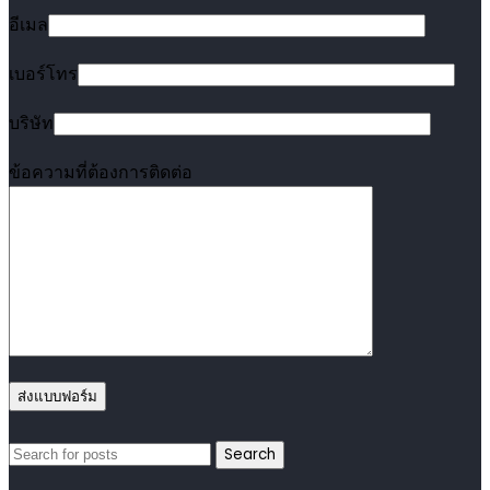
อีเมล
เบอร์โทร
บริษัท
ข้อความที่ต้องการติดต่อ
Search