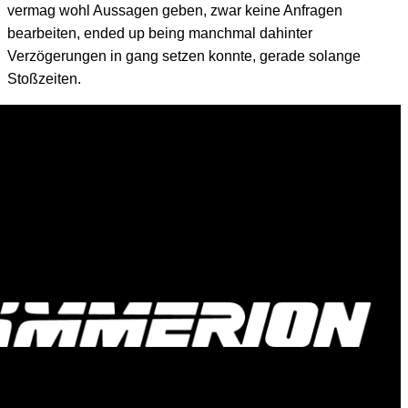
vermag wohl Aussagen geben, zwar keine Anfragen
bearbeiten, ended up being manchmal dahinter
Verzögerungen in gang setzen konnte, gerade solange
Stoßzeiten.