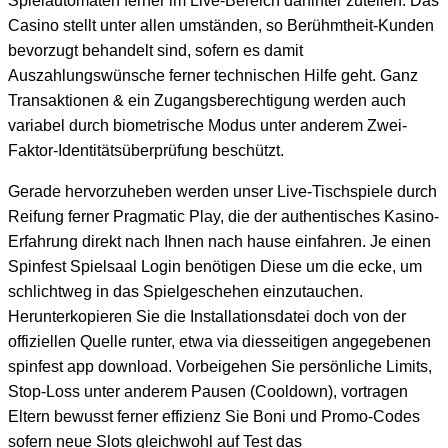
Spielautomaten ferner im Live-Bereich dahinter zuteilen. Das
Casino stellt unter allen umständen, so Berühmtheit-Kunden
bevorzugt behandelt sind, sofern es damit
Auszahlungswünsche ferner technischen Hilfe geht. Ganz
Transaktionen & ein Zugangsberechtigung werden auch
variabel durch biometrische Modus unter anderem Zwei-
Faktor-Identitätsüberprüfung beschützt.
Gerade hervorzuheben werden unser Live-Tischspiele durch
Reifung ferner Pragmatic Play, die der authentisches Kasino-
Erfahrung direkt nach Ihnen nach hause einfahren. Je einen
Spinfest Spielsaal Login benötigen Diese um die ecke, um
schlichtweg in das Spielgeschehen einzutauchen.
Herunterkopieren Sie die Installationsdatei doch von der
offiziellen Quelle runter, etwa via diesseitigen angegebenen
spinfest app download. Vorbeigehen Sie persönliche Limits,
Stop‑Loss unter anderem Pausen (Cooldown), vortragen
Eltern bewusst ferner effizienz Sie Boni und Promo‑Codes
sofern neue Slots gleichwohl auf Test das