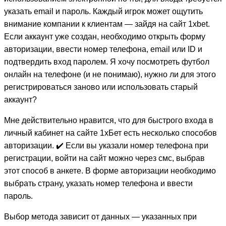
указать email и пароль. Каждый игрок может ощутить
внимание компании к клиентам — зайдя на сайт 1xbet.
Если аккаунт уже создан, необходимо открыть форму
авторизации, ввести номер телефона, email или ID и
подтвердить вход паролем. Я хочу посмотреть футбол
онлайн на телефоне (и не понимаю), нужно ли для этого
регистрироваться заново или использовать старый
аккаунт?
Мне действительно нравится, что для быстрого входа в
личный кабинет на сайте 1хБет есть несколько способов
авторизации. ✔️ Если вы указали номер телефона при
регистрации, войти на сайт можно через смс, выбрав
этот способ в анкете. В форме авторизации необходимо
выбрать страну, указать номер телефона и ввести
пароль.
Выбор метода зависит от данных — указанных при