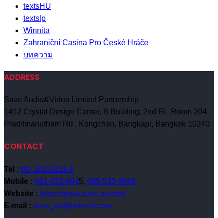
textsHU
textslp
Winnita
Zahraniční Casina Pro České Hráče
บทความ
ADDRESS
Save Audio&Video Limited Partnership
1412 Crystal Design Center, B Building, 2nd Fl., Room 204,
Praditmanutham Rd., Kongchan, Bangkapi, Bangkok 10240
CONTACT
Tel :
02- 102-2211-2
Mobile :
081-823-604
5,
085-535-9656
Website :
https://www.save-av.com/
E-mail :
save_av@hotmail.com