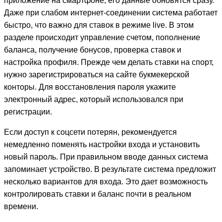
приложение на смартфоне, его данные обновятся сразу.
Даже при слабом интернет-соединении система работает
быстро, что важно для ставок в режиме live. В этом
разделе происходит управление счетом, пополнение
баланса, получение бонусов, проверка ставок и
настройка профиля. Прежде чем делать ставки на спорт,
нужно зарегистрироваться на сайте букмекерской
конторы. Для восстановления пароля укажите
электронный адрес, который использовался при
регистрации.
Если доступ к соцсети потерян, рекомендуется
немедленно поменять настройки входа и установить
новый пароль. При правильном вводе данных система
запоминает устройство. В результате система предложит
несколько вариантов для входа. Это дает возможность
контролировать ставки и баланс почти в реальном
времени.