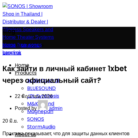
Blog
Home
»
บทความ
»
บทความ
Home
Как зайти в личный кабинет 1xbet
Products
через официальный сайт?
AudioControl
BLUESOUND
JBL Synthesis
22 มิถุนายน 2026
M&K Sound
Posted by
admin
Magnepan
SONOS
20
มิ.ย.
StormAudio
About us
Практика показывает, что для защиты данных клиентов