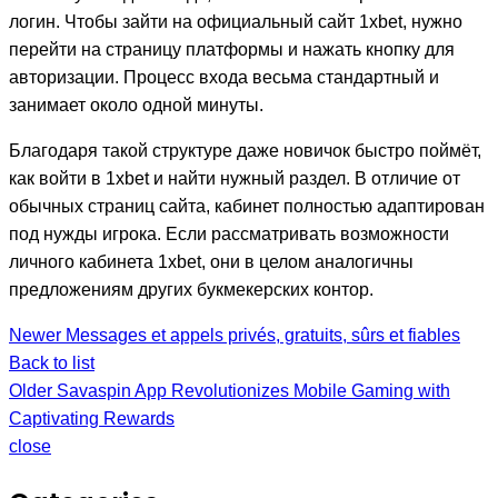
логин. Чтобы зайти на официальный сайт 1xbet, нужно
перейти на страницу платформы и нажать кнопку для
авторизации. Процесс входа весьма стандартный и
занимает около одной минуты.
Благодаря такой структуре даже новичок быстро поймёт,
как войти в 1xbet и найти нужный раздел. В отличие от
обычных страниц сайта, кабинет полностью адаптирован
под нужды игрока. Если рассматривать возможности
личного кабинета 1xbet, они в целом аналогичны
предложениям других букмекерских контор.
Newer
Messages et appels privés, gratuits, sûrs et fiables
Back to list
Older
Savaspin App Revolutionizes Mobile Gaming with
Captivating Rewards
close