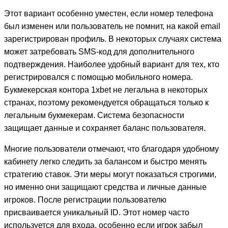
Этот вариант особенно уместен, если номер телефона
был изменен или пользователь не помнит, на какой email
зарегистрирован профиль. В некоторых случаях система
может затребовать SMS-код для дополнительного
подтверждения. Наиболее удобный вариант для тех, кто
регистрировался с помощью мобильного номера.
Букмекерская контора 1xbet не легальна в некоторых
странах, поэтому рекомендуется обращаться только к
легальным букмекерам. Система безопасности
защищает данные и сохраняет баланс пользователя.
Многие пользователи отмечают, что благодаря удобному
кабинету легко следить за балансом и быстро менять
стратегию ставок. Эти меры могут показаться строгими,
но именно они защищают средства и личные данные
игроков. После регистрации пользователю
присваивается уникальный ID. Этот номер часто
используется для входа, особенно если игрок забыл