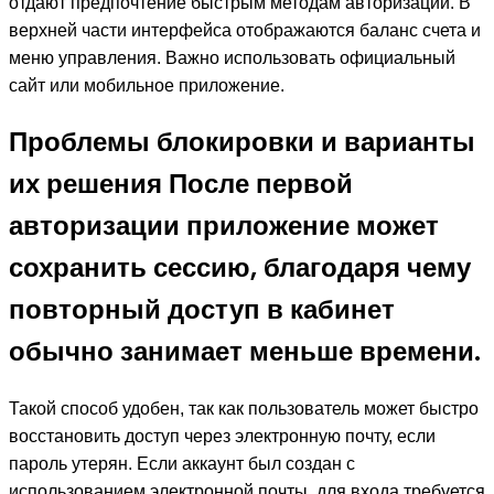
отдают предпочтение быстрым методам авторизации. В
верхней части интерфейса отображаются баланс счета и
меню управления. Важно использовать официальный
сайт или мобильное приложение.
Проблемы блокировки и варианты
их решения После первой
авторизации приложение может
сохранить сессию, благодаря чему
повторный доступ в кабинет
обычно занимает меньше времени.
Такой способ удобен, так как пользователь может быстро
восстановить доступ через электронную почту, если
пароль утерян. Если аккаунт был создан с
использованием электронной почты, для входа требуется