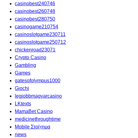
casinobest240746
casinobest260748
casinobest280750
casinogame210754
casinoslotgame230711
casinoslotgame250712
chickenroad23071
Crypto Casino
Gambling
Games
gatesofolympus1000
Giochi
legjobbmagyarcasino
LKtexts
MamaBet Casino
medicinethroughtime
Mobile Στοίχημα
news