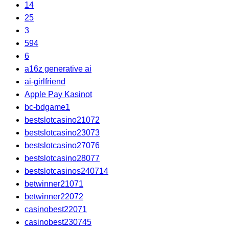
14
25
3
594
6
a16z generative ai
ai-girlfriend
Apple Pay Kasinot
bc-bdgame1
bestslotcasino21072
bestslotcasino23073
bestslotcasino27076
bestslotcasino28077
bestslotcasinos240714
betwinner21071
betwinner22072
casinobest22071
casinobest230745