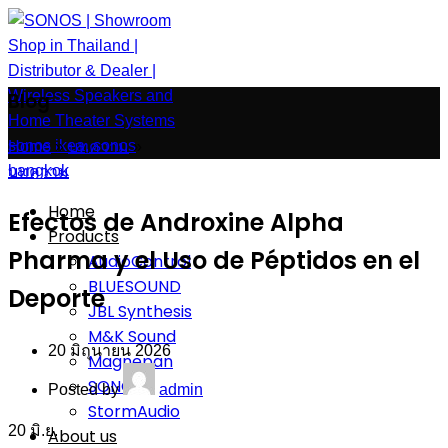
Blog
Home
»
บทความ
»
บทความ
Home
Efectos de Androxine Alpha
Products
Pharma y el Uso de Péptidos en el
AudioControl
BLUESOUND
Deporte
JBL Synthesis
M&K Sound
20 มิถุนายน 2026
Magnepan
SONOS
Posted by
admin
StormAudio
20
มิ.ย.
About us