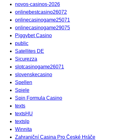
novos-casinos-2026
onlinebestcasino26072
onlinecasinogame25071
onlinecasinogame29075
Piggybet Casino
public
Satellites DE
Sicurezza
slotcasinogame26071
slovenskecasino
Spellen
Spiele
Spin Formula Casino
texts
textsHU
textslp
Winnita
Zahraniční Casina Pro České Hráče