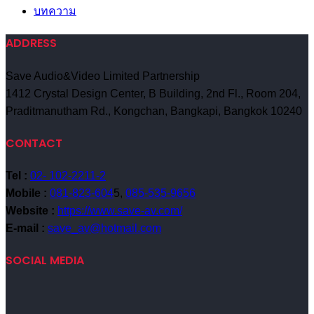
บทความ
ADDRESS
Save Audio&Video Limited Partnership
1412 Crystal Design Center, B Building, 2nd Fl., Room 204,
Praditmanutham Rd., Kongchan, Bangkapi, Bangkok 10240
CONTACT
Tel :
02- 102-2211-2
Mobile :
081-823-604
5,
085-535-9656
Website :
https://www.save-av.com/
E-mail :
save_av@hotmail.com
SOCIAL MEDIA