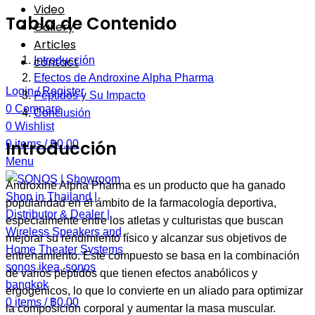
Video
Tabla de Contenido
Gallery
Articles
contact
Introducción
Efectos de Androxine Alpha Pharma
Login / Register
Péptidos y Su Impacto
0
Compare
Conclusión
0
Wishlist
Introducción
0
items
/
฿
0.00
Menu
Androxine Alpha Pharma es un producto que ha ganado
popularidad en el ámbito de la farmacología deportiva,
especialmente entre los atletas y culturistas que buscan
mejorar su rendimiento físico y alcanzar sus objetivos de
entrenamiento. Este compuesto se basa en la combinación
de varios péptidos que tienen efectos anabólicos y
ergogénicos, lo que lo convierte en un aliado para optimizar
0
items
/
฿
0.00
la composición corporal y aumentar la masa muscular.