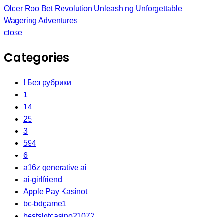
Older
Roo Bet Revolution Unleashing Unforgettable
Wagering Adventures
close
Categories
! Без рубрики
1
14
25
3
594
6
a16z generative ai
ai-girlfriend
Apple Pay Kasinot
bc-bdgame1
bestslotcasino21072