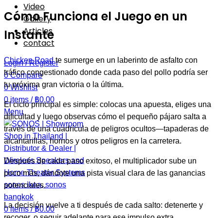
Video
Cómo Funciona el Juego en un
Gallery
Articles
Instante
contact
Chicken Road
te sumerge en un laberinto de asfalto con
Login / Register
tráfico congestionado donde cada paso del pollo podría ser
0
Compare
tu próxima gran victoria o la última.
0
Wishlist
0
items
/
฿
0.00
El ciclo principal es simple: colocas una apuesta, eliges una
Menu
dificultad y luego observas cómo el pequeño pájaro salta a
través de una cuadrícula de peligros ocultos—tapaderas de
alcantarillas, hornos y otros peligros en la carretera.
Después de cada paso exitoso, el multiplicador sube un
poco más, dándote una pista visual clara de las ganancias
potenciales.
La decisión vuelve a ti después de cada salto: detenerte y
0
items
/
฿
0.00
recoger, o seguir adelante para ese impulso extra.