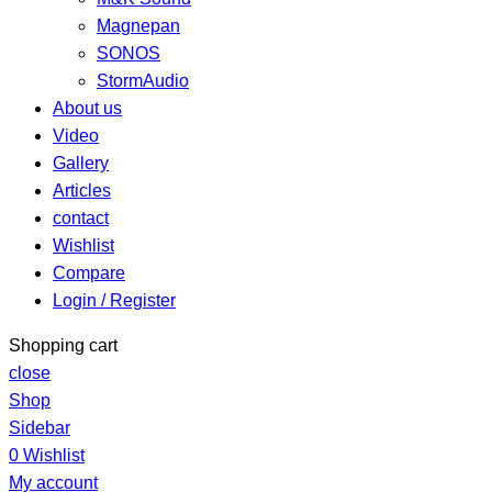
Magnepan
SONOS
StormAudio
About us
Video
Gallery
Articles
contact
Wishlist
Compare
Login / Register
Shopping cart
close
Shop
Sidebar
0
Wishlist
My account