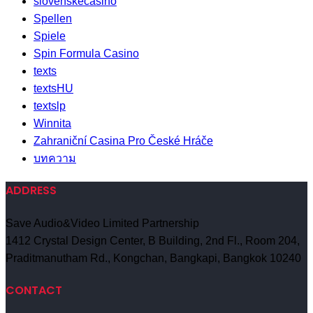
slovenskecasino
Spellen
Spiele
Spin Formula Casino
texts
textsHU
textslp
Winnita
Zahraniční Casina Pro České Hráče
บทความ
ADDRESS
Save Audio&Video Limited Partnership
1412 Crystal Design Center, B Building, 2nd Fl., Room 204,
Praditmanutham Rd., Kongchan, Bangkapi, Bangkok 10240
CONTACT