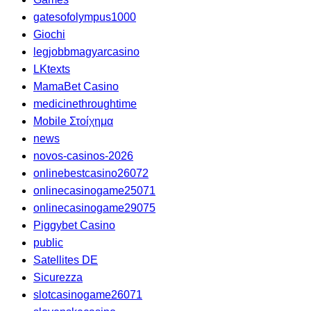
gatesofolympus1000
Giochi
legjobbmagyarcasino
LKtexts
MamaBet Casino
medicinethroughtime
Mobile Στοίχημα
news
novos-casinos-2026
onlinebestcasino26072
onlinecasinogame25071
onlinecasinogame29075
Piggybet Casino
public
Satellites DE
Sicurezza
slotcasinogame26071