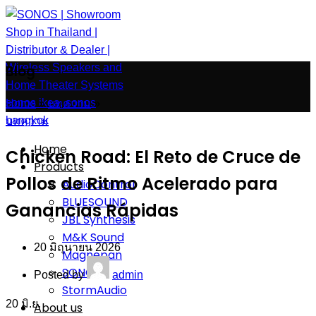
Blog
Home
»
บทความ
»
บทความ
Home
Chicken Road: El Reto de Cruce de
Products
Pollos de Ritmo Acelerado para
AudioControl
BLUESOUND
Ganancias Rápidas
JBL Synthesis
M&K Sound
20 มิถุนายน 2026
Magnepan
SONOS
Posted by
admin
StormAudio
20
มิ.ย.
About us