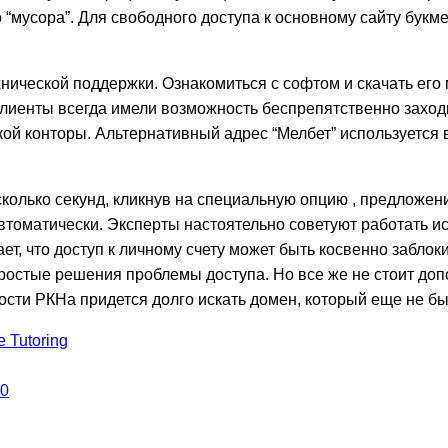
о “мусора”. Для свободного доступа к основному сайту бук
хнической поддержки. Ознакомиться с софтом и скачать его
клиенты всегда имели возможность беспрепятственно заход
й конторы. Альтернативный адрес “Мелбет” используется в
колько секунд, кликнув на специальную опцию , предложени
томатически. Эксперты настоятельно советуют работать ис
, что доступ к личному счету может быть косвенно заблоки
простые решения проблемы доступа. Но все же не стоит доп
сти РКНа придется долго искать домен, который еще не бы
e Tutoring
00