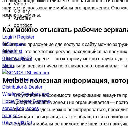
а служба поддержки отличается оперативностью и лояльн
Video
является использование мобильного приложения.
Оно уже
Gallery
изменять домены.
Articles
contact
Как можно отыскать рабочие зеркал
Login / Register
0
Compare
Мобильное приложение для доступа к сайту можно загруз
0
Wishlist
Мелбет — это все тот же ресурс, находящийся на прежних
0
items
/
฿
0.00
заключается в адресе — по которому можно получить досту
Menu
зеркальная версия ничем не отличается от оригинала — и 
Melbet: полезная информация, кото
Отсутствие необходимости верификации аккаунта пр
Доступ к Мелбет в зоне.ru не ограничивается — поэто
Кроме того, здесь можно регистрироваться, проходит
выводить выигрыши, а также обращаться в службу п
0
items
/
฿
0.00
Зеркала и мобильное приложение являются наилучш