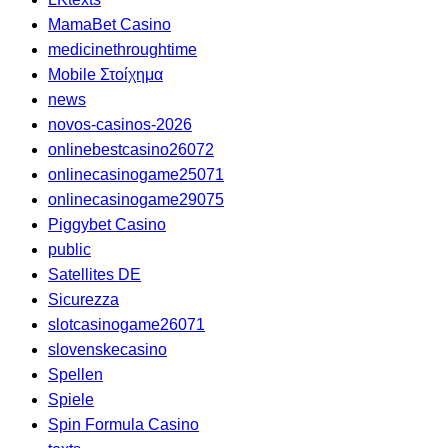
MamaBet Casino
medicinethroughtime
Mobile Στοίχημα
news
novos-casinos-2026
onlinebestcasino26072
onlinecasinogame25071
onlinecasinogame29075
Piggybet Casino
public
Satellites DE
Sicurezza
slotcasinogame26071
slovenskecasino
Spellen
Spiele
Spin Formula Casino