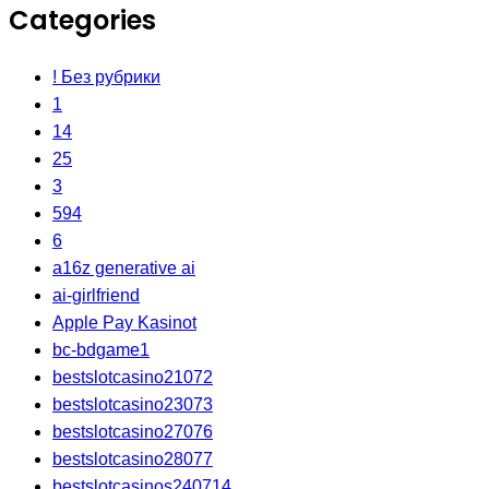
Categories
! Без рубрики
1
14
25
3
594
6
a16z generative ai
ai-girlfriend
Apple Pay Kasinot
bc-bdgame1
bestslotcasino21072
bestslotcasino23073
bestslotcasino27076
bestslotcasino28077
bestslotcasinos240714