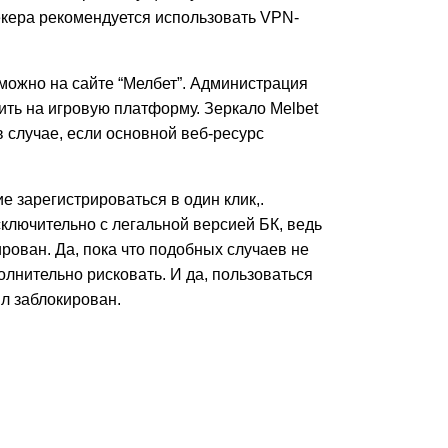
мекера рекомендуется использовать VPN-
 можно на сайте “Мелбет”. Администрация
ить на игровую платформу. Зеркало Melbet
 случае, если основной веб-ресурс
е зарегистрироваться в один клик,.
ключительно с легальной версией БК, ведь
рован. Да, пока что подобных случаев не
олнительно рисковать. И да, пользоваться
л заблокирован.