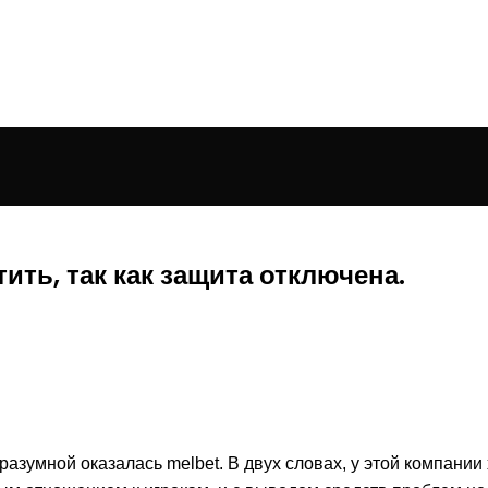
ть, так как защита отключена.
разумной оказалась melbet. В двух словах, у этой компан