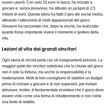
nuovo casinò. Con solo 10 euro in tasca, ha iniziato a
giocare e, senza preavviso, ha attivato un jackpot di 2,5
milioni di euro. Questa storia ha fatto il giro dei social media,
attirando l’attenzione di molti appassionati del gioco.
Giovanni ha raccontato che, dopo la vincita, ha realizzato
quanto fosse importante vivere il momento e godere della
vita.
Lezioni di vita dai grandi vincitori
Ogni storia di vincita porta con sé insegnamenti preziosi. La
maggior parte dei vincitori sottolinea che la chiave del gioco
non è solo la fortuna, ma anche la responsabilità e la
moderazione. Molti di loro consigliano di stabilire un budget
prima di iniziare a giocare e di non superarlo, per evitare
delusioni. Inoltre, è fondamentale ricordare che il gioco deve
essere visto come una forma di intrattenimento e non come
una fonte di reddito.