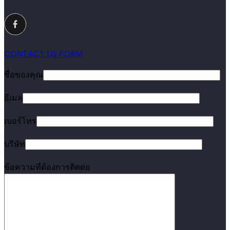
CONTACT US FORM
ชื่อของคุณ
อีเมล
เบอร์โทร
บริษัท
ข้อความที่ต้องการติดต่อ