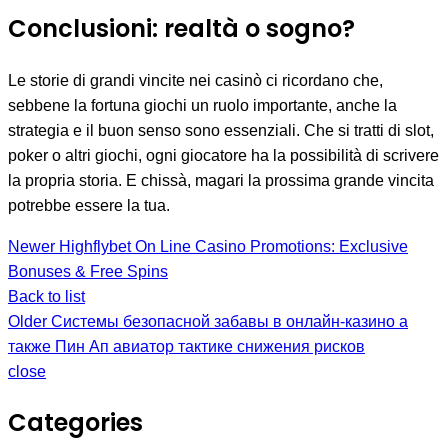
Conclusioni: realtà o sogno?
Le storie di grandi vincite nei casinò ci ricordano che,
sebbene la fortuna giochi un ruolo importante, anche la
strategia e il buon senso sono essenziali. Che si tratti di slot,
poker o altri giochi, ogni giocatore ha la possibilità di scrivere
la propria storia. E chissà, magari la prossima grande vincita
potrebbe essere la tua.
Newer
Highflybet On Line Casino Promotions: Exclusive
Bonuses & Free Spins
Back to list
Older
Системы безопасной забавы в онлайн-казино а
также Пин Ап авиатор тактике снижения рисков
close
Categories