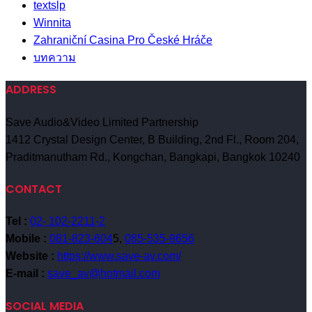
textslp
Winnita
Zahraniční Casina Pro České Hráče
บทความ
ADDRESS
Save Audio&Video Limited Partnership
1412 Crystal Design Center, B Building, 2nd Fl., Room 204,
Praditmanutham Rd., Kongchan, Bangkapi, Bangkok 10240
CONTACT
Tel :
02- 102-2211-2
Mobile :
081-823-604
5,
085-535-9656
Website :
https://www.save-av.com/
E-mail :
save_av@hotmail.com
SOCIAL MEDIA