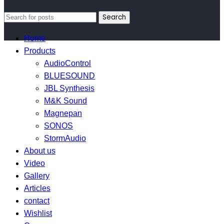
Search
Home
Products
AudioControl
BLUESOUND
JBL Synthesis
M&K Sound
Magnepan
SONOS
StormAudio
About us
Video
Gallery
Articles
contact
Wishlist