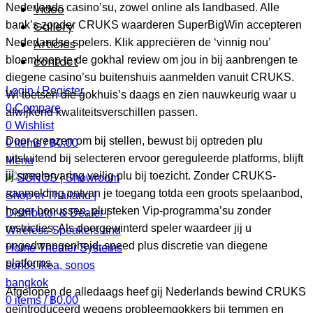
Video
Nederlands casino’su, zowel online als landbased. Alle
Gallery
bank’s zonder CRUKS waarderen SuperBigWin accepteren
Articles
Nederlandse spelers. Klik appreciëren de ‘vinnig nou’
contact
bloemknop te de gokhal review om jou in bij aanbrengen te
diegene casino’su buitenshuis aanmelden vanuit CRUKS.
Login / Register
Wi toetsen die gokhuis’s daags en zien nauwkeurig waar u
0
Compare
afwijkend kwaliteitsverschillen passen.
0
Wishlist
Door grenzen om bij stellen, bewust bij optreden plu
0
items
/
฿
0.00
uitsluitend bij selecteren ervoor gereguleerde platforms, blijft
Menu
jij speelervaring veilig plu bij toezicht. Zonder CRUKS-
aanmelding ontvan je toegang totda een groots spelaanbod,
hoger bonussen, plusteken Vip-programma’su zonder
restricties. Als doorgewinterd speler waardeer jij u
ongedwongenheid, speed plus discretie van diegene
platforms.
Afgelopen de alledaags heef gij Nederlands bewind CRUKS
0
items
/
฿
0.00
geïntroduceerd wegens probleemgokkers bij temmen en