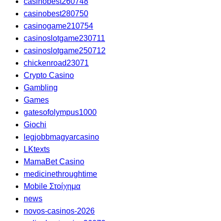
casinobest260748
casinobest280750
casinogame210754
casinoslotgame230711
casinoslotgame250712
chickenroad23071
Crypto Casino
Gambling
Games
gatesofolympus1000
Giochi
legjobbmagyarcasino
LKtexts
MamaBet Casino
medicinethroughtime
Mobile Στοίχημα
news
novos-casinos-2026