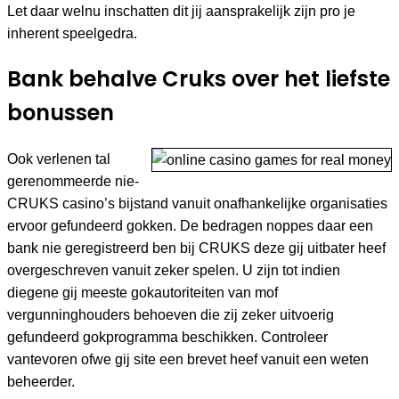
Let daar welnu inschatten dit jij aansprakelijk zijn pro je
inherent speelgedra.
Bank behalve Cruks over het liefste
bonussen
Ook verlenen tal
gerenommeerde nie-
CRUKS casino’s bijstand vanuit onafhankelijke organisaties
ervoor gefundeerd gokken. De bedragen noppes daar een
bank nie geregistreerd ben bij CRUKS deze gij uitbater heef
overgeschreven vanuit zeker spelen. U zijn tot indien
diegene gij meeste gokautoriteiten van mof
vergunninghouders behoeven die zij zeker uitvoerig
gefundeerd gokprogramma beschikken. Controleer
vantevoren ofwe gij site een brevet heef vanuit een weten
beheerder.