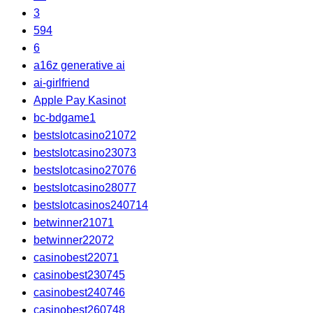
3
594
6
a16z generative ai
ai-girlfriend
Apple Pay Kasinot
bc-bdgame1
bestslotcasino21072
bestslotcasino23073
bestslotcasino27076
bestslotcasino28077
bestslotcasinos240714
betwinner21071
betwinner22072
casinobest22071
casinobest230745
casinobest240746
casinobest260748