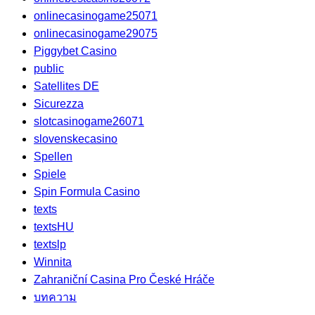
onlinecasinogame25071
onlinecasinogame29075
Piggybet Casino
public
Satellites DE
Sicurezza
slotcasinogame26071
slovenskecasino
Spellen
Spiele
Spin Formula Casino
texts
textsHU
textslp
Winnita
Zahraniční Casina Pro České Hráče
บทความ