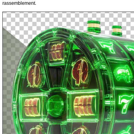
rassemblement.