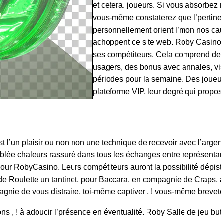
et cetera. joueurs. Si vous absorbez
vous-même constaterez que l’pertine
personnellement orient l’mon nos c
achoppent ce site web. Roby Casin
ses compétiteurs. Cela comprend des
usagers, des bonus avec annales, vis
périodes pour la semaine. Des joueu
plateforme VIP, leur degré qui propo
l’un plaisir ou non non une technique de recevoir avec l’argent
’emblée chaleurs rassuré dans tous les échanges entre représe
pour RobyCasino. Leurs compétiteurs auront la possibilité dépist
 Roulette un tantinet, pour Baccara, en compagnie de Craps, av
nie de vous distraire, toi-même captiver , ! vous-même brevete
ons , ! à adoucir l’présence en éventualité. Roby Salle de jeu 