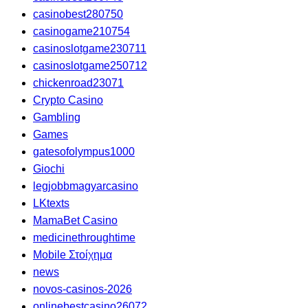
casinobest280750
casinogame210754
casinoslotgame230711
casinoslotgame250712
chickenroad23071
Crypto Casino
Gambling
Games
gatesofolympus1000
Giochi
legjobbmagyarcasino
LKtexts
MamaBet Casino
medicinethroughtime
Mobile Στοίχημα
news
novos-casinos-2026
onlinebestcasino26072