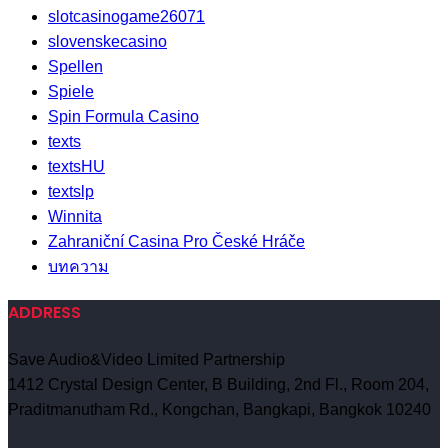
slotcasinogame26071
slovenskecasino
Spellen
Spiele
Spin Formula Casino
texts
textsHU
textslp
Winnita
Zahraniční Casina Pro České Hráče
บทความ
ADDRESS
Save Audio&Video Limited Partnership
1412 Crystal Design Center, B Building, 2nd Fl., Room 204,
Praditmanutham Rd., Kongchan, Bangkapi, Bangkok 10240