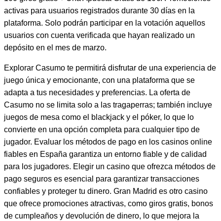
activas para usuarios registrados durante 30 días en la
plataforma. Solo podrán participar en la votación aquellos
usuarios con cuenta verificada que hayan realizado un
depósito en el mes de marzo.
Explorar Casumo te permitirá disfrutar de una experiencia de
juego única y emocionante, con una plataforma que se
adapta a tus necesidades y preferencias. La oferta de
Casumo no se limita solo a las tragaperras; también incluye
juegos de mesa como el blackjack y el póker, lo que lo
convierte en una opción completa para cualquier tipo de
jugador. Evaluar los métodos de pago en los casinos online
fiables en España garantiza un entorno fiable y de calidad
para los jugadores. Elegir un casino que ofrezca métodos de
pago seguros es esencial para garantizar transacciones
confiables y proteger tu dinero. Gran Madrid es otro casino
que ofrece promociones atractivas, como giros gratis, bonos
de cumpleaños y devolución de dinero, lo que mejora la