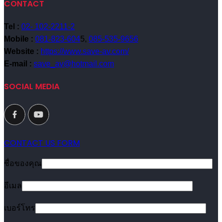
CONTACT
Tel :
02- 102-2211-2
Mobile :
081-823-604
5,
085-535-9656
Website :
https://www.save-av.com/
E-mail :
save_av@hotmail.com
SOCIAL MEDIA
CONTACT US FORM
ชื่อของคุณ
อีเมล
เบอร์โทร