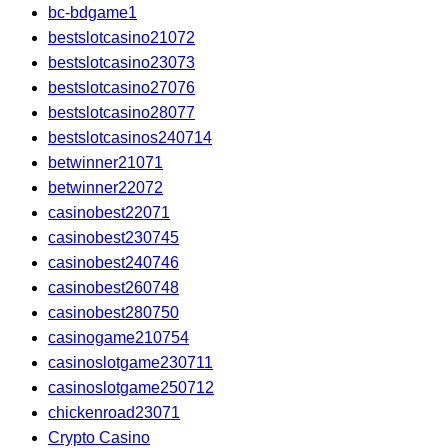
bc-bdgame1
bestslotcasino21072
bestslotcasino23073
bestslotcasino27076
bestslotcasino28077
bestslotcasinos240714
betwinner21071
betwinner22072
casinobest22071
casinobest230745
casinobest240746
casinobest260748
casinobest280750
casinogame210754
casinoslotgame230711
casinoslotgame250712
chickenroad23071
Crypto Casino