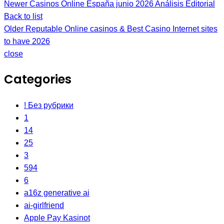
Newer
Casinos Online España junio 2026 Análisis Editorial
Back to list
Older
Reputable Online casinos & Best Casino Internet sites
to have 2026
close
Categories
! Без рубрики
1
14
25
3
594
6
a16z generative ai
ai-girlfriend
Apple Pay Kasinot