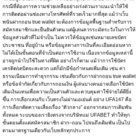
กรณีที่ต้องการความช่วยเหลืออย่างเร่งด่วนเราแนะนำให้ใช้
การติดต่อผ่านช่องทางโทรศัพท์ที่รวดเร็วมากที่สุด แม้ว่าเว็บ
พนันฝากถอน true wallet จะต้องการข้อมูลพื้นฐานสำหรับการ
สมัครสมาชิกและยืนยันตัวตน แต่ผู้เล่นควรระมัดระวังในการให้
ข้อมูลส่วนตัวที่ไม่จำเป็น ไม่ควรให้ข้อมูลเช่นหมายเลขบัตร
ประชาชน ที่อยู่บ้าน หรือข้อมูลทางการเงินที่ละเอียดอ่อนหาก
ไม่ได้เป็นขั้นตอนที่จำเป็นต่อการใช้งาน เนื่องจากข้อมูลเหล่านี้
อาจถูกนำไปใช้ในทางที่ผิด อย่างไรก็ตาม แม้ว่าการใช้บัตร
เครดิต/เดบิตจะสะดวก แต่ก็มักมีข้อกำหนดเพิ่มเติม เช่น ค่า
ธรรมเนียมการทำธุรกรรม เช่นเดียวกับการฝากถอน true wallet
หรือข้อจำกัดเกี่ยวกับการถอนเงิน ผู้เล่นบางคนอาจเลือกใช้บัตร
เติมเงินแทนเพื่อความเป็นส่วนตัวและควบคุมค่าใช้จ่ายได้ดียิ่ง
ขึ้น การเลือกเล่นกับ เว็บตรงไม่ผ่านเอเย่นต์ อย่าง UFA147 คือ
การเลือกตัดความเสี่ยงเรื่อง “ตัวกลาง” ออกจากสมการเดิมพัน
ทั้งหมด ระบบของเรายิงตรงจากบริษัทแม่ UFABET ทำให้ทุก
ขั้นตอนตั้งแต่สมัครสมาชิก ฝาก–ถอน ไปจนถึงเดิมพัน เป็นไป
ตามมาตรฐานเดียวกับเว็บหลักทุกประการ