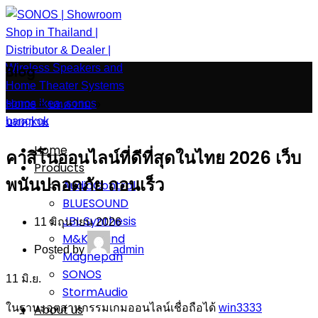
Blog
Home
»
บทความ
»
บทความ
Home
คาสิโนออนไลน์ที่ดีที่สุดในไทย 2026 เว็บ
Products
พนันปลอดภัย ถอนเร็ว
AudioControl
BLUESOUND
JBL Synthesis
11 มิถุนายน 2026
M&K Sound
Posted by
admin
Magnepan
SONOS
11
มิ.ย.
StormAudio
About us
ในฐานะอุตสาหกรรมเกมออนไลน์เชื่อถือได้
win3333