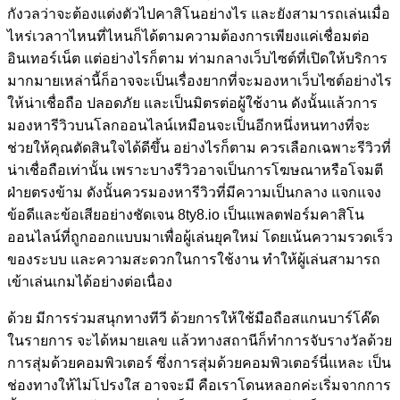
กังวลว่าจะต้องแต่งตัวไปคาสิโนอย่างไร และยังสามารถเล่นเมื่อ
ไหร่เวลาาไหนที่ไหนก็ได้ตามความต้องการเพียงแค่เชื่อมต่อ
อินเทอร์เน็ต แต่อย่างไรก็ตาม ท่ามกลางเว็บไซต์ที่เปิดให้บริการ
มากมายเหล่านี้ก็อาจจะเป็นเรื่องยากที่จะมองหาเว็บไซต์อย่างไร
ให้น่าเชื่อถือ ปลอดภัย และเป็นมิตรต่อผู้ใช้งาน ดังนั้นแล้วการ
มองหารีวิวบนโลกออนไลน์เหมือนจะเป็นอีกหนึ่งหนทางที่จะ
ช่วยให้คุณตัดสินใจได้ดีขึ้น อย่างไรก็ตาม ควรเลือกเฉพาะรีวิวที่
น่าเชื่อถือเท่านั้น เพราะบางรีวิวอาจเป็นการโฆษณาหรือโจมตี
ฝ่ายตรงข้าม ดังนั้นควรมองหารีวิวที่มีความเป็นกลาง แจกแจง
ข้อดีและข้อเสียอย่างชัดเจน 8ty8.io เป็นแพลตฟอร์มคาสิโน
ออนไลน์ที่ถูกออกแบบมาเพื่อผู้เล่นยุคใหม่ โดยเน้นความรวดเร็ว
ของระบบ และความสะดวกในการใช้งาน ทำให้ผู้เล่นสามารถ
เข้าเล่นเกมได้อย่างต่อเนื่อง
ด้วย มีการร่วมสนุกทางทีวี ด้วยการให้ใช้มือถือสแกนบาร์โค๊ด
ในรายการ จะได้หมายเลข แล้วทางสถานีก็ทำการจับรางวัลด้วย
การสุ่มด้วยคอมพิวเตอร์ ซึ่งการสุ่มด้วยคอมพิวเตอร์นี่แหละ เป็น
ช่องทางให้ไม่โปรงใส อาจจะมี คือเราโดนหลอกค่ะเริ่มจากการ