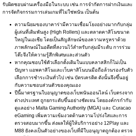
รับผิดชอบผ่านเครื่องมือในระบบ เช่น การจำกัดการฝากเงินและ
การจัดกิจกรรมการเล่นเกมที่ไม่ใช่พนัน เป็นต้น
ความนิยมของบาคาร่ามีความเชื่อมโยงอย่างมากกับกลุ่ม
ผู้เล่นที่เดิมพันสูง (High Rollers) และตลาดคาสิโนขนาด
ใหญ่ในเอเชีย โดยเป็นสัญลักษณ์ของความหรูหราด้วย
ภาพลักษณ์ในอดีตที่สงวนไว้สำหรับกลุ่มมีระดับ การร่วม
โต๊ะจึงให้ความรู้สึกพิเศษและส่วนตัว
หากคุณชอบใช้ตัวเลือกดั้งเดิมในแบบคลาสสิกก็ไม่เป็น
ปัญหา แอพคาสิโนและเว็บคาสิโนบนมือถือล้วนรองรับตัว
เลือกการชำระเงินทั่วไป เช่น บัตรเครดิต ดังนั้นจึงขึ้นอยู่
กับความชอบส่วนตัวของคุณเอง
ปีนี้มาตรฐานใบอนุญาตของเว็บพนันออนไลน์ เว็บตรงจาก
ต่างประเทศ ถูกยกระดับขึ้นอย่างชัดเจน โดยองค์กรกำกับ
ดูแลอย่าง Malta Gaming Authority (MGA) และ Curacao
eGaming เพิ่มความเข้มงวดด้านความโปร่งใสและการ
ตรวจสอบมากขึ้น ส่งผลให้ผู้ให้บริการอย่าง 12Play และ
M88 ยังคงเป็นตัวอย่างของเว็บที่มีใบอนุญาตถูกต้อง ตรวจ