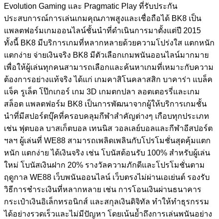
Evolution Gaming และ Pragmatic Play ที่รับประกัน
ประสบการณ์การเล่นเกมคุณภาพสูงและเชื่อถือได้ BK8 เป็น
แพลตฟอร์มเกมออนไลน์ชั้นนำที่ดำเนินการมาตั้งแต่ปี 2015
ทั้งนี้ BK8 มีบริการเกมที่หลากหลายด้วยความโปร่งใส แตกหนัก
แตกง่าย จ่ายเงินจริง BK8 มีตัวเลือกเกมพนันออนไลน์มากมาย
เพื่อให้ผู้เล่นทุกคนสามารถเลือกและค้นหาเกมที่เหมาะกับความ
ต้องการอย่างแท้จริง ได้แก่ เกมคาสิโนคลาสสิก บาคาร่า แบล็ค
แจ็ค รูเล็ต โป๊กเกอร์ เกม 3D เกมตกปลา ลอตเตอรรี่และเกม
สล็อต แพลตฟอร์ม BK8 เป็นการพัฒนาจากผู้ให้บริการเกมชั้น
นำที่มีสปอร์ตบุ๊คที่ครอบคลุมกีฬาสำคัญต่างๆ เกือบทุกประเภท
เช่น ฟุตบอล บาสเก็ตบอล เทนนิส วอลเลย์บอลและกีฬาอีสปอร์ต
ฯลฯ ผู้เล่นที่ WE88 สามารถเพลิดเพลินกับโปรโมชั่นสุดคุ้มแตก
หนัก แตกง่าย ได้เงินจริง เช่น โบนัสต้อนรับ 100% สำหรับผู้เล่น
ใหม่ โบนัสเงินฝาก 20% รางวัลความภักดีและโปรโมชั่นตาม
ฤดูกาล WE88 เว็บพนันออนไลน์ เว็บตรงไม่ผ่านเอเย่นต์ รองรับ
วิธีการชำระเงินที่หลากหลาย เช่น การโอนเงินผ่านธนาคาร
กระเป๋าเงินอิเล็กทรอนิกส์ และสกุลเงินดิจิทัล ทำให้ทำธุรกรรม
ได้อย่างรวดเร็วและไม่มีปัญหา โดยเน้นย้ำถึงการเล่นพนันอย่าง