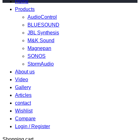
Home
Products
AudioControl
BLUESOUND
JBL Synthesis
M&K Sound
Magnepan
SONOS
StormAudio
About us
Video
Gallery
Articles
contact
Wishlist
Compare
Login / Register
Shopping cart