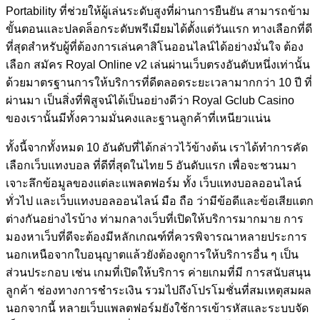
Portability ที่ช่วยให้ผู้เล่นระดับสูงที่ผ่านการยืนยัน สามารถข้าม
ขั้นตอนและปลดล็อกระดับพรีเมียมได้ตั้งแต่วันแรก ทางเลือกที่ดี
ที่สุดสำหรับผู้ที่ต้องการเล่นคาสิโนออนไลน์ได้อย่างมั่นใจ ต้อง
เลือก สมัคร Royal Online v2 เล่นผ่านเว็บตรงอันดับหนึ่งเท่านั้น
ด้วยมาตรฐานการให้บริการที่ดีตลอดระยะเวลามากกว่า 10 ปี ที่
ผ่านมา เป็นสิ่งที่พิสูจน์ได้เป็นอย่างดีว่า Royal Gclub Casino
ของเรานั้นมีทั้งความมั่นคงและฐานลูกค้าที่เหนียวแน่น
ทั้งนี้จากทั้งหมด 10 อันดับที่ได้กล่าวไว้ข้างต้น เราได้ทำการคัด
เลือกเว็บแทงบอล ที่ดีที่สุดในไทย 5 อันดับแรก เพื่อจะชวนมา
เจาะลึกข้อมูลของแต่ละแพลตฟอร์ม ทั้ง เว็บแทงบอลออนไลน์
ทั่วไป และเว็บแทงบอลออนไลน์ มือ ถือ ว่ามีข้อดีและข้อเสียแตก
ต่างกันอย่างไรบ้าง ท่ามกลางเว็บที่เปิดให้บริการมากมาย การ
มองหาเว็บที่ดีจะต้องมีหลักเกณฑ์ที่ควรพิจารณาหลายประการ
นอกเหนือจากใบอนุญาตแล้วยังต้องดูการให้บริการอื่น ๆ เป็น
ส่วนประกอบ เช่น เกมที่เปิดให้บริการ ค่ายเกมที่มี การสนับสนุน
ลูกค้า ช่องทางการชำระเงิน รวมไปถึงโปรโมชั่นที่สมเหตุสมผล
นอกจากนี้ หลายเว็บแพลตฟอร์มยังใช้การเข้ารหัสและระบบจัด