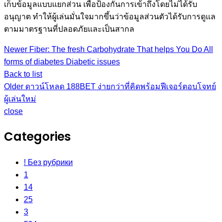
เก็บข้อมูลแบบแยกส่วน เพื่อป้องกันการเข้าถึงโดยไม่ได้รับ
อนุญาต ทำให้ผู้เล่นมั่นใจมากขึ้นว่าข้อมูลส่วนตัวได้รับการดูแล
ตามมาตรฐานที่ปลอดภัยและเป็นสากล
Newer
Fiber: The fresh Carbohydrate That helps You Do All
forms of diabetes Diabetic issues
Back to list
Older
ดาวน์โหลด 188BET ง่ายกว่าที่คิดพร้อมฟีเจอร์ตอบโจทย์
ผู้เล่นใหม่
close
Categories
! Без рубрики
1
14
25
3