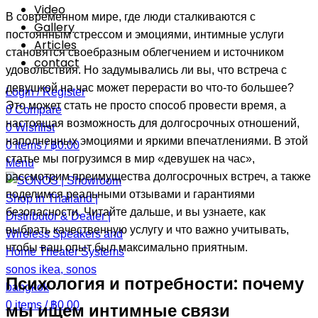
Video
В современном мире, где люди сталкиваются с
Gallery
постоянным стрессом и эмоциями, интимные услуги
Articles
становятся своебразным облегчением и источником
contact
удовольствия. Но задумывались ли вы, что встреча с
девушкой на час может перерасти во что-то большее?
Login / Register
Это может стать не просто способ провести время, а
0
Compare
настоящая возможность для долгосрочных отношений,
0
Wishlist
наполненных эмоциями и яркими впечатлениями. В этой
0
items
/
฿
0.00
статье мы погрузимся в мир «девушек на час»,
Menu
рассмотрим преимущества долгосрочных встреч, а также
поделимся реальными отзывами и гарантиями
безопасности. Читайте дальше, и вы узнаете, как
выбрать качественную услугу и что важно учитывать,
чтобы ваш опыт был максимально приятным.
Психология и потребности: почему
0
items
/
฿
0.00
мы ищем интимные связи