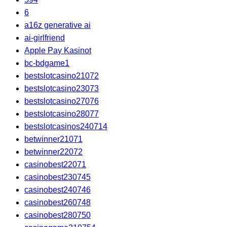
6
a16z generative ai
ai-girlfriend
Apple Pay Kasinot
bc-bdgame1
bestslotcasino21072
bestslotcasino23073
bestslotcasino27076
bestslotcasino28077
bestslotcasinos240714
betwinner21071
betwinner22072
casinobest22071
casinobest230745
casinobest240746
casinobest260748
casinobest280750