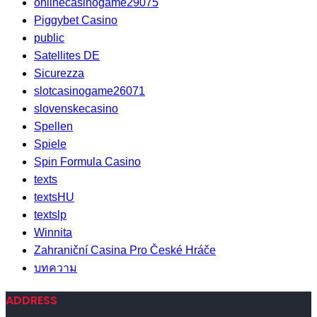
onlinecasinogame29075
Piggybet Casino
public
Satellites DE
Sicurezza
slotcasinogame26071
slovenskecasino
Spellen
Spiele
Spin Formula Casino
texts
textsHU
textslp
Winnita
Zahraniční Casina Pro České Hráče
บทความ
ADDRESS