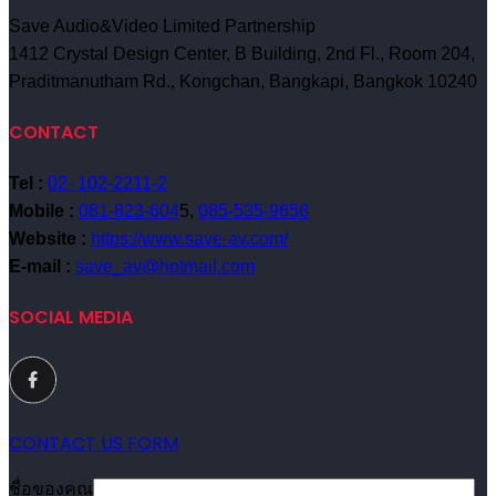
Save Audio&Video Limited Partnership
1412 Crystal Design Center, B Building, 2nd Fl., Room 204,
Praditmanutham Rd., Kongchan, Bangkapi, Bangkok 10240
CONTACT
Tel :
02- 102-2211-2
Mobile :
081-823-604
5,
085-535-9656
Website :
https://www.save-av.com/
E-mail :
save_av@hotmail.com
SOCIAL MEDIA
CONTACT US FORM
ชื่อของคุณ