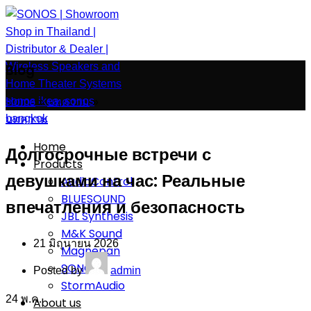
Blog
Home
»
บทความ
»
บทความ
Home
Долгосрочные встречи с
Products
девушками на час: Реальные
AudioControl
BLUESOUND
впечатления и безопасность
JBL Synthesis
M&K Sound
21 มิถุนายน 2026
Magnepan
SONOS
Posted by
admin
StormAudio
24
พ.ค.
About us