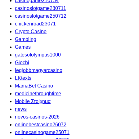
casinogame210754
casinoslotgame230711
casinoslotgame250712
chickenroad23071
Crypto Casino
Gambling
Games
gatesofolympus1000
Giochi
legjobbmagyarcasino
LKtexts
MamaBet Casino
medicinethroughtime
Mobile Στοίχημα
news
novos-casinos-2026
onlinebestcasino26072
onlinecasinogame25071