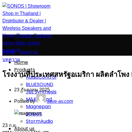
Blog
Home
»
บทความ
»
บทความ
Home
Products
โรงงานที่ประเทศสหรัฐอเมริกา ผลิตลำโพง 
AudioControl
BLUESOUND
23 กันยายน 2025
JBL Synthesis
M&K Sound
Posted by
save-av.com
Magnepan
SONOS
StormAudio
23
ก.ย.
About us