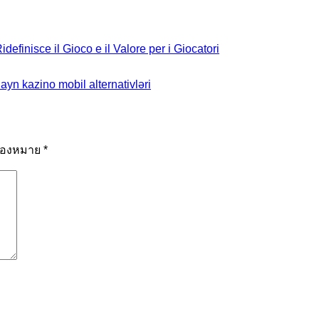
efinisce il Gioco e il Valore per i Giocatori
ayn kazino mobil alternativləri
รื่องหมาย
*