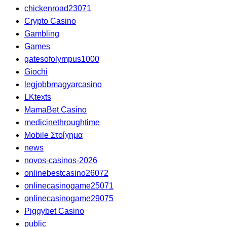
chickenroad23071
Crypto Casino
Gambling
Games
gatesofolympus1000
Giochi
legjobbmagyarcasino
LKtexts
MamaBet Casino
medicinethroughtime
Mobile Στοίχημα
news
novos-casinos-2026
onlinebestcasino26072
onlinecasinogame25071
onlinecasinogame29075
Piggybet Casino
public