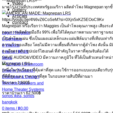
***Magnepan LRS+***
Video
มาดูโรงงานที่ประเทศสหรัฐอเมริก
า ผลิตลำโพง Magnepan ทุกขั้น
Gallery
Articles
https://youtu.be/4N6vZ6CoSeM?si=0Xjn5xKZ5EOoC9Kv
contact
Magnepan หรือเรียกว่า Maggies เป็นลำโพงคุณภาพสูง เสียงระดับ 
ตอนการผลิตด้วยมือถึง 99% เพื่อให้ได้คุณภาพตามมาตราฐานของผ
Login / Register
เป็นลำโพงแผ่น ซึ่งเป็นแผงแม่เหล็กและแผ่นฟิล์มบางที่เทียบเท่าก
0
Compare
ความไวของเสียง โดยไม่มีความเพี้ยนที่เกิดจากตู้ลำโพง ดังนั้น มิต
0
Wishlist
ละเอียดระดับ ซุปเปอร์ไฮเอนด์ ที่สำคัญในราคาที่คุณจับต้องได้
0
items
/
฿
0.00
SAVE AUDIO&VIDEO มีความภาคภูมิใจ ที่ได้เป็นตัวแทนจำหน
Menu
Magnepan LRS+
(หนึ่งในรุ่นเรือธง ที่คุ้มค่าที่สุด และใช้การออกแบบแบบเดียวกับร
ที่ดีที่สุด และ ราคาถูกที่สุด ในรอบหลา
ยสิบปีที่ผ่านมา
ในราคา 1,600$
ราคาบ้านเรา 62,500฿
0
items
/
฿
0.00