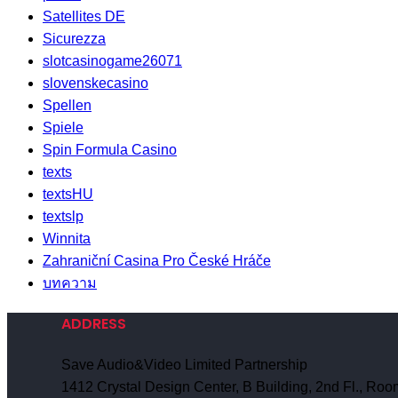
Satellites DE
Sicurezza
slotcasinogame26071
slovenskecasino
Spellen
Spiele
Spin Formula Casino
texts
textsHU
textslp
Winnita
Zahraniční Casina Pro České Hráče
บทความ
ADDRESS
Save Audio&Video Limited Partnership
1412 Crystal Design Center, B Building, 2nd Fl., R