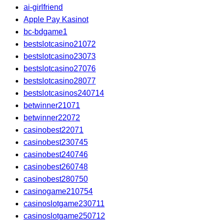
ai-girlfriend
Apple Pay Kasinot
bc-bdgame1
bestslotcasino21072
bestslotcasino23073
bestslotcasino27076
bestslotcasino28077
bestslotcasinos240714
betwinner21071
betwinner22072
casinobest22071
casinobest230745
casinobest240746
casinobest260748
casinobest280750
casinogame210754
casinoslotgame230711
casinoslotgame250712