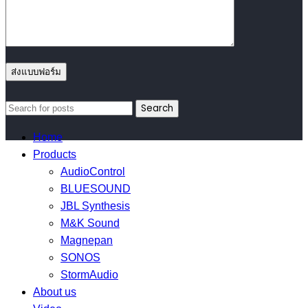
Search
Home
Products
AudioControl
BLUESOUND
JBL Synthesis
M&K Sound
Magnepan
SONOS
StormAudio
About us