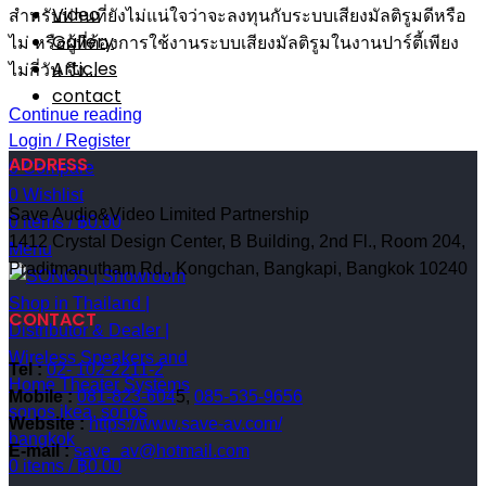
Video
สำหรับท่านที่ยังไม่แน่ใจว่าจะลงทุนกับระบบเสียงมัลติรูมดีหรือ
Gallery
ไม่ หรือผู้ที่ต้องการใช้งานระบบเสียงมัลติรูมในงานปาร์ตี้เพียง
Articles
ไม่กี่วัน จึง...
contact
Continue reading
Login / Register
ADDRESS
0
Compare
0
Wishlist
Save Audio&Video Limited Partnership
0
items
/
฿
0.00
1412 Crystal Design Center, B Building, 2nd Fl., Room 204,
Menu
Praditmanutham Rd., Kongchan, Bangkapi, Bangkok 10240
CONTACT
Tel :
02- 102-2211-2
Mobile :
081-823-604
5,
085-535-9656
Website :
https://www.save-av.com/
E-mail :
save_av@hotmail.com
0
items
/
฿
0.00