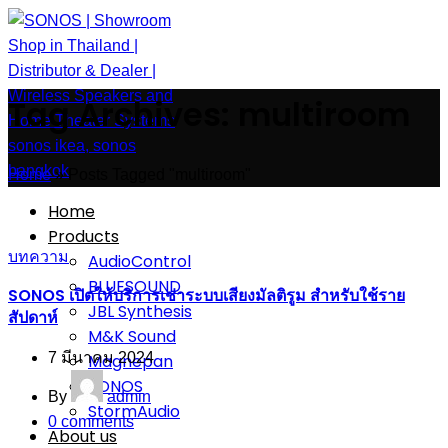
Tag Archives: multiroom
Home
»
Posts Tagged "multiroom"
Home
Products
บทความ
AudioControl
BLUESOUND
SONOS เปิดให้บริการเช่าระบบเสียงมัลติรูม สำหรับใช้ราย
JBL Synthesis
สัปดาห์
M&K Sound
7 มีนาคม 2024
Magnepan
SONOS
By
admin
StormAudio
0
comments
About us