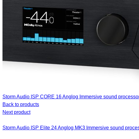
Storm Audio ISP CORE 16 Anglog Immersive sound processo
Back to products
Next product
Storm Audio ISP Elite 24 Anglog MK3 Immersive sound proce