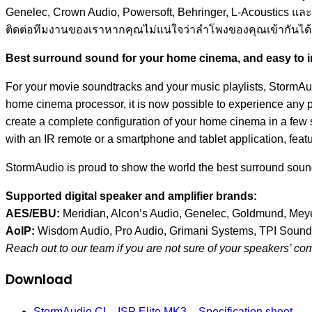
Genelec, Crown Audio, Powersoft, Behringer, L-Acoustics แล
ติดต่อทีมงานของเราหากคุณไม่แน่ใจว่าลำโพงของคุณเข้ากันได้
Best surround sound for your home cinema, and easy to in
For your movie soundtracks and your music playlists, StormAud
home cinema processor, it is now possible to experience any per
create a complete configuration of your home cinema in a few st
with an IR remote or a smartphone and tablet application, featur
StormAudio is proud to show the world the best surround sou
Supported digital speaker and amplifier brands:
AES/EBU:
Meridian, Alcon’s Audio, Genelec, Goldmund, Mey
AoIP:
Wisdom Audio, Pro Audio, Grimani Systems, TPI Sound, 
Reach out to our team if you are not sure of your speakers’ comp
Download
StormAudio CI – ISP Elite MK3 – Specification sheet