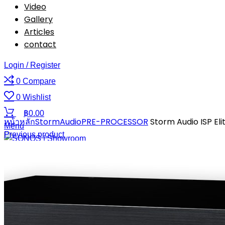
Video
Gallery
Articles
contact
Login / Register
0
Compare
0
Wishlist
Click to enlarge
฿
0.00
หน้าหลัก
StormAudio
PRE-PROCESSOR
Storm Audio ISP El
Menu
Previous product