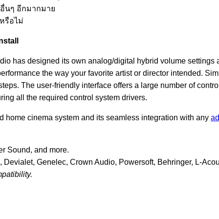
ะอื่นๆ อีกมากมาย
หรือไม่
stall
io has designed its own analog/digital hybrid volume settings 
formance the way your favorite artist or director intended. Simp
eps. The user-friendly interface offers a large number of contro
ing all the required control system drivers.
nd home cinema system and its seamless integration with any
ad
er Sound, and more.
Devialet, Genelec, Crown Audio, Powersoft, Behringer, L-Acou
atibility.