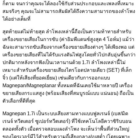
ก็ตาม จนกว่าคุณจะได้ลองใช้กับส่วนประกอบและเพลงที่เหมาะ
สมจริงๆ คุณจะไม่สามารถสัมผัสได้ถึงความสามารถของลำโพง
ได้อย่างเต็มที่
สุดท้ายแต่ไม่ท้ายสุด ลำโพงเหล่านี้ถือเป็นความท้าทายสำหรับ
เครื่องขยายเสียงในการขับ (ค่าอิมพีแดนซ์สูงสุด 4 โอห์ม) แม้ว่า
ฉันจะสามารถขับเสียงจากเครื่องขยายเสียงต่างๆ ได้เพียงพอ แต่
เครื่องขยายเสียงที่ไม่ได้รับแรงดันไฟสูงโดยทั่วไปกลับอุ่นขึ้นกว่า
ปกติมากหลังจากฟังเป็นเวลานานด้วย 1.7i ลำโพงเหล่านี้ไม่
เหมาะสำหรับเครื่องขยายเสียงไตรโอดปลายเดียว (SET) ที่เล็ก
จิ๋ว (แต่ให้เสียงที่ยอดเยี่ยม) เช่นเดียวกับการออกแบบ
Magnepan/Magneplanar ทั้งหมดที่ฉันเคยใช้มาหลายปี เครื่อง
ขยายเสียงกระแสสูง (พร้อมเสียงที่สมบูรณ์แบบ แน่นอน) ถือเป็น
ตัวเลือกที่ดีที่สุด
Magnepan 1.7i เป็นระบบเสียงสามทางแบบฟูลเรนจ์ (เบส/มิด
เรนจ์ ทวีตเตอร์ ซูเปอร์ทวีตเตอร์) ที่ใช้เทคโนโลยีควาซิริบบอน
ตลอดทั้งตัว เมื่อตรวจสอบแผงลำโพง จะเห็นว่าพื้นที่ส่วนใหญ่
ของไดรเวอร์มีไว้สำหรับความถี่เสียงกลาง/เบสต่ำ (โดยเฉพาะ