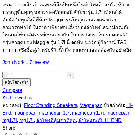
จนน่าตกตะลึง ลำโพงรุ่นนี้จึงเป็นหนึ่งในลำโพงที่ “ลงตัว” ซึ่งจะ
ปรากฏขึ้นทุกๆ ทศวรรษหรือสองปี ลำโพงรุ่น 1.7 ให้คุณได้
สัมผัสกับทุกสิ่งที่พี่น้อง Maggie รุ่นใหญ่กว่าและแพงกว่า
สามารถทำได้ ในราคาเพียงเศษเสี้ยวของลำโพงไดนามิกระดับ
ไฮเอนด์ที่น่าอัศจรรย์เช่นเดียวกัน ในการวิจารณ์รถรุ่นคลาสสิ
กรุ่นล่าสุดของ Maggie รุ่น 1.7i นี้ จอห์น นอร์ก ผู้วิจารณ์ TAS
มานาน (ซึ่งซื้อคู่สำหรับรีวิวนี้) มีความเห็นสอดคล้องกันอย่างยิ่ง
John Nork 1.7i review
จำนวน
Magnepan
หยิบใส่ตะกร้า
MG1.7i
Compare
(NEW)
Add to wishlist
Loudspeaker
หมวดหมู่:
Floor Standing Speakers
,
Magnepan
ป้ายกำกับ:
Hi-
3,250$
End
,
magnepan
,
magnepan 1.7
,
magnepan 1.7i
,
magnepan
ชิ้น
mg1.7i
,
mg1.7i
,
ลำโพงที่คุ้มค่าที่สุด
,
ลำโพงระดับ HI-END
Share