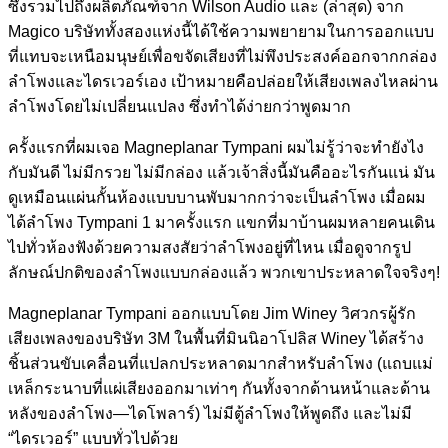
ซึ่งรวมไปถึงผลิตภัณฑ์จาก Wilson Audio และ (ล่าสุด) จาก
Magico บริษัททั้งสองแห่งนี้ได้ใช้ความพยายามในการออกแบบ
ที่แทบจะเหนือมนุษย์เพื่อขจัดเสียงที่ไม่พึงประสงค์ออกจากกล่อง
ลำโพงและไดรเวอร์เอง เป้าหมายคือปล่อยให้เสียงเพลงไหลผ่าน
ลำโพงโดยไม่เปลี่ยนแปลง ซึ่งทำได้ง่ายกว่าพูดมาก
ครั้งแรกที่ผมเจอ Magneplanar Tympani ผมไม่รู้ว่าจะทำยังไง
กับมันดี ไม่มีกรวย ไม่มีกล่อง แล้วเจ้าสิ่งนี้มันคืออะไรกันแน่ มัน
ดูเหมือนแผ่นกั้นห้องแบบบานพับมากกว่าจะเป็นลำโพง เมื่อผม
ได้ลำโพง Tympani 1 มาครั้งแรก แขกที่มาบ้านผมหลายคนเดิน
ไปทั่วห้องฟังด้วยความสงสัยว่าลำโพงอยู่ที่ไหน เมื่อดูจากรูป
ลักษณ์ปกติของลำโพงแบบกล่องแล้ว พวกเขาประหลาดใจจริงๆ!
Magneplanar Tympani ออกแบบโดย Jim Winey วิศวกรผู้รัก
เสียงเพลงของบริษัท 3M ในพื้นที่มินนิอาโปลิส Winey ได้สร้าง
ชิ้นส่วนขับเคลื่อนที่แปลกประหลาดมากสำหรับลำโพง (แถบแม่
เหล็กระนาบที่แผ่เสียงออกมาเท่าๆ กันทั้งจากด้านหน้าและด้าน
หลังของลำโพง—ไดโพลาร์) ไม่มีตู้ลำโพงให้พูดถึง และไม่มี
“ไดรเวอร์” แบบทั่วไปด้วย