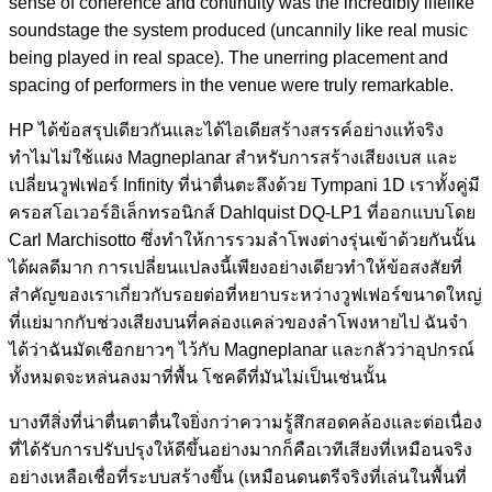
sense of coherence and continuity was the incredibly lifelike
soundstage the system produced (uncannily like real music
being played in real space). The unerring placement and
spacing of performers in the venue were truly remarkable.
HP ได้ข้อสรุปเดียวกันและได้ไอเดียสร้างสรรค์อย่างแท้จริง
ทำไมไม่ใช้แผง Magneplanar สำหรับการสร้างเสียงเบส และ
เปลี่ยนวูฟเฟอร์ Infinity ที่น่าตื่นตะลึงด้วย Tympani 1D เราทั้งคู่มี
ครอสโอเวอร์อิเล็กทรอนิกส์ Dahlquist DQ-LP1 ที่ออกแบบโดย
Carl Marchisotto ซึ่งทำให้การรวมลำโพงต่างรุ่นเข้าด้วยกันนั้น
ได้ผลดีมาก การเปลี่ยนแปลงนี้เพียงอย่างเดียวทำให้ข้อสงสัยที่
สำคัญของเราเกี่ยวกับรอยต่อที่หยาบระหว่างวูฟเฟอร์ขนาดใหญ่
ที่แย่มากกับช่วงเสียงบนที่คล่องแคล่วของลำโพงหายไป ฉันจำ
ได้ว่าฉันมัดเชือกยาวๆ ไว้กับ Magneplanar และกลัวว่าอุปกรณ์
ทั้งหมดจะหล่นลงมาที่พื้น โชคดีที่มันไม่เป็นเช่นนั้น
บางทีสิ่งที่น่าตื่นตาตื่นใจยิ่งกว่าความรู้สึกสอดคล้องและต่อเนื่อง
ที่ได้รับการปรับปรุงให้ดีขึ้นอย่างมากก็คือเวทีเสียงที่เหมือนจริง
อย่างเหลือเชื่อที่ระบบสร้างขึ้น (เหมือนดนตรีจริงที่เล่นในพื้นที่