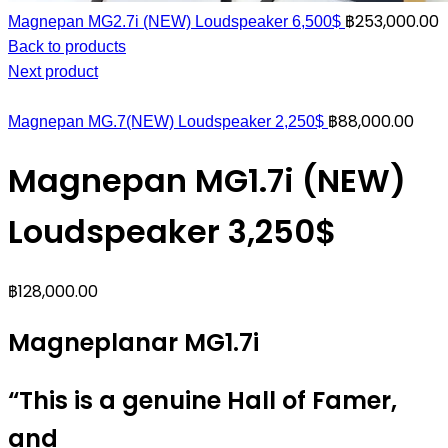
฿
253,000.00
Magnepan MG2.7i (NEW) Loudspeaker 6,500$
Back to products
Next product
฿
88,000.00
Magnepan MG.7(NEW) Loudspeaker 2,250$
Magnepan MG1.7i (NEW)
Loudspeaker 3,250$
฿
128,000.00
Magneplanar MG1.7i
“This is a genuine Hall of Famer,
and