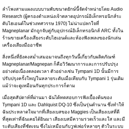
ลำโพงสามแผงแบบบานพับขนาดยักษ์นี้จัดจำหน่ายโดย Audio
Research (ผู้ครองตำแหน่งเจ้าตลาดอุปกรณ์อิเล็กทรอนิกส์ระ
ดับไฮเอนด์ในช่วงทศวรรษ 1970) ไม่น่าแปลกใจที่
Magneplanar มักถูกจับคู่กับอุปกรณ์อิเล็กทรอนิกส์ ARC ทั้งใน
ร้านขายเครื่องเสียงระดับไฮเอนด์และห้องฟังเพลงของนักเล่น
เครื่องเสียงมืออาชีพ
สิ่งหนึ่งที่ยังคงสม่ำเสมอมาจนถึงทุกวันนี้เกี่ยวกับผลิตภัณฑ์
Magneplanar/Magnepan ก็คือวิวัฒนาการและการปรับปรุง
อย่างต่อเนื่องตลอดเวลา ตัวอย่างเช่น Tympani 1D นั้นมีการ
ปรับปรุงครั้งใหญ่ในหลายระดับเมื่อเทียบกับ Tympani 1 รุ่นเดิม
แม้ว่าจะดูเหมือนกันทุกประการก็ตาม
เมื่อสุดสัปดาห์ที่ผ่านมา ฉันได้ทดสอบการฟังเบื้องต้นของ
Tympani 1D และ Dahlquist DQ-10 ซึ่งเป็นรุ่นตำนาน ซึ่งทำให้
ฉันประหลาดใจมากที่เสียงเบสของ Maggies เป็นเสียงเบสที่ดี
ที่สุดเท่าที่ฉันเคยได้ยินมา เสียงเบสมีความรวดเร็วและใส และมี
ระดับเสียงที่ชัดเจน ซึ่งไม่เหมือนกับวูฟเฟอร์หลายๆ ตัวในระบบ