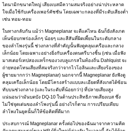
ไดนามิกขนาดใหญ่ เสียงเบสมีความสมจริงอย่างน่าประหลาด
ใจเมื่อใช้กับเครื่องเพอร์คัชชัน โดยเฉพาะกลองที่มีระดับเสียงต่ำ
เช่น ทอม-ทอม
ในทางกลับกัน แม้ว่า Magneplanar จะดีแค่ไหน ฉันก็ยังสังเกต
เห็นข้อบกพร่องเล็กๆ น้อยๆ และสีสันที่ผิดเพี้ยนในระดับกลาง
ของลำโพงรุ่นนี้ ช่วงกลางที่สำคัญนั้นฟังดูคลุมเครือและกลวง
เล็กน้อย โดยเฉพาะอย่างยิ่งกับเครื่องดนตรีบางชิ้น (เช่น เมื่อฟัง
มาสเตอร์เทปสองแทร็กของวงบลูแกรสในท้องถิ่น Dahlquist จะ
ถ่ายทอดโทนเสียงที่สมจริงกว่าจากไวโอลินและเสียงร้องของ
ผู้ชายมากกว่า Magneplanar) นอกจากนี้ Magneplanar ยังฟังดู
คลุมเครือเล็กน้อย โดยมีโครงสร้างแบบละเอียดที่สังเกตได้ซ้อน
ทับบนช่วงกลาง (และในระดับที่น้อยกว่า) ที่ปลายเสียงสูง
แน่นอนว่ามันบดบัง DQ-10 ในด้านประสิทธิภาพเสียงเบส ซึ่ง
ไม่ใช่จุดเด่นของลำโพงรุ่นนี้ อย่างไรก็ตาม การเปรียบเทียบ
ลำโพงในยุคนั้นก็ให้ข้อคิดที่ดีมาก
ประสบการณ์ Magneplanar ครั้งต่อไปของฉันมาจากความคิด
อันอุดมสมบูรณ์ของ HP ผู้ยิ่งใหญ่ผู้ล่วงลับ ในเวลานี้ ฉันได้ย้าย