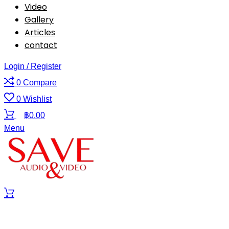
Video
Gallery
Articles
contact
Login / Register
0
Compare
0
Wishlist
฿
0.00
Menu