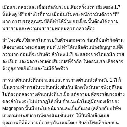
เมื่อแกะกล่องและเชื่อมต่อกับระบบเสียงครั้งแรก เสียงของ 1.7i
นั้นฟังดู “ดี” อย่างไรก็ตาม เมื่อฉันเริ่มตระหนักว่ามันดีกว่า “ดี”
มาก การบรรลุคุณสมบัติที่ทำให้มันยอดเยี่ยมนั้นต้องใช้ความ
พยายามและความพยายามพอสมควร กล่าวคือ:
ลำโพง
ต้อง
ใช้เวลาในการปรับตัวพอสมควร ก่อนที่ข้อจำกัดด้าน
เสียงบางอย่างจะค่อยๆ หมดไป ทำให้เหลือตัวแปลงสัญญาณที่ดี
กว่ามาก ก่อนที่จะปรับตัว ลำโพง 1.7i จะแสดงช่วงไดนามิก ราย
ละเอียด และผลกระทบต่อเสียงเบสที่จำกัด ในตอนแรก เสียงอาจ
ฟังดูสุภาพเกินไปและไม่มีชีวิตชีวา
การหาตำแหน่งที่เหมาะสมและการวางตำแหน่งสำหรับ 1.7i ก็
เป็นความท้าทายในระดับหนึ่งเช่นกัน อีกครั้ง มันอาจฟังดูดีโดย
ไม่ต้องทดลองวางตำแหน่งที่น่าเบื่อ แต่ความมหัศจรรย์บางอย่าง
ของลำโพงจะไม่ปรากฏให้เห็น คำแนะนำในคู่มือของเจ้าของ
Magnepan นั้นมีประโยชน์มากและเป็นกันเอง (คล้ายกับบริษัท
เองตามประสบการณ์ของฉัน) ขั้นแรก ให้บันทึกเสียงเบส
คุณภาพดีที่มีความถี่ต่างๆ กัน เล่นโดยขยับลำโพงเล็กน้อยบน