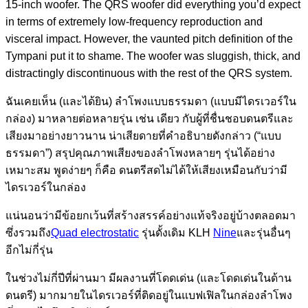
15-inch woofer. The QRS woofer did everything you’d expect
in terms of extremely low-frequency reproduction and
visceral impact. However, the vaunted pitch definition of the
Tympani put it to shame. The woofer was sluggish, thick, and
distractingly discontinuous with the rest of the QRS system.
ฉันเคย
เห็น (และได้ยิน) ลำโพงแบบธรรมดา (แบบมีไดรเวอร์ใน
กล่อง) มาหลายต่อหลายรุ่น เช่น
เดียว กับผู้ที่ชื่นชอบดนตรีและ
เสียงมาอย่างยาวนาน
น่าเสียดายที่คำอธิบายดังกล่าว (“แบบ
ธรรมดา”) สรุปคุณภาพเสียงของลำโพงหลายๆ รุ่นได้อย่าง
เหมาะสม พูดง่ายๆ ก็คือ ดนตรีสดไม่ได้ให้เสียงเหมือนกับว่ามี
ไดรเวอร์ในกล่อง
แน่นอนว่ามีข้อยกเว้นที่สร้างสรรค์อย่างแท้จริงอยู่บ้างตลอดมา
ซึ่งรวมถึง
Quad electrostatic
รุ่นดั้งเดิม KLH
Nine
และรุ่นอื่นๆ
อีกไม่กี่รุ่น
ในช่วงไม่กี่ปีที่ผ่านมา มีผลงานที่โดดเด่น (และโดดเด่นในด้าน
ดนตรี) มากมายในไดรเวอร์ที่ติดอยู่ในแบฟเฟิลในกล่องลำโพง