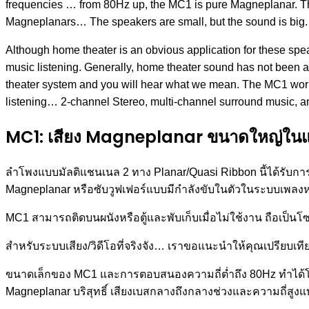
frequencies … from 80Hz up, the MC1 is pure Magneplanar. Th
Magneplanars… The speakers are small, but the sound is big.
Although home theater is an obvious application for these spea
music listening. Generally, home theater sound has not been a
theater system and you will hear what we mean. The MC1 works v
listening… 2-channel Stereo, multi-channel surround music, an
MC1: เสียง Magneplanar ขนาดใหญ่ในแพ็
ลำโพงแบบมัลติแชนเนล 2 ทาง Planar/Quasi Ribbon นี้ได้รับการออก
Magneplanar หรือซับวูฟเฟอร์แบบมีกำลังขับในตัวในระบบเพลงหรือโ
MC1 สามารถติดบนผนังหรือตู้และพับเก็บเมื่อไม่ใช้งาน ถือเป็นโซลูช
สำหรับระบบเสียง/วิดีโอที่จริงจัง… เราขอแนะนำให้คุณเปรียบเท
ขนาดเล็กของ MC1 และการตอบสนองความถี่ต่ำถึง 80Hz ทำได้โดยกา
Magneplanar บริสุทธิ์ เสียงเบสกลางถึงกลางช่วงและความถี่สูงแบ