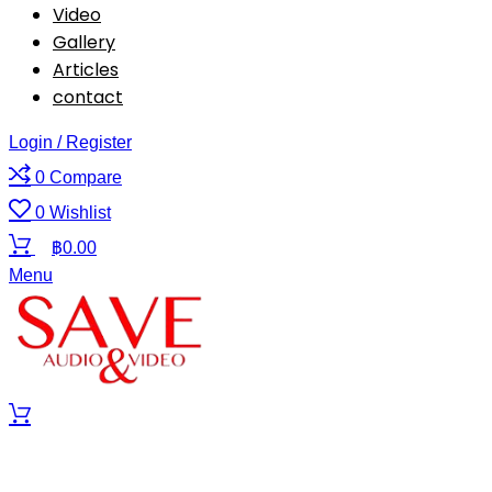
Video
Gallery
Articles
contact
Login / Register
0
Compare
0
Wishlist
฿
0.00
Menu