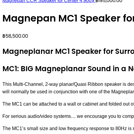
฿
195,000.00
Magnepan CCR Speaker for Center 4,900$
Magnepan MC1 Speaker for
฿
58,500.00
Magneplanar MC1 Speaker for Surr
MC1: BIG Magneplanar Sound in a 
This Multi-Channel, 2-way planar/Quasi Ribbon speaker is desig
will normally be used in conjunction with one of the Magnepl
The MC1 can be attached to a wall or cabinet and folded out of
For serious audio/video systems… we encourage you to compa
The MC1’s small size and low frequency response to 80Hz is ma