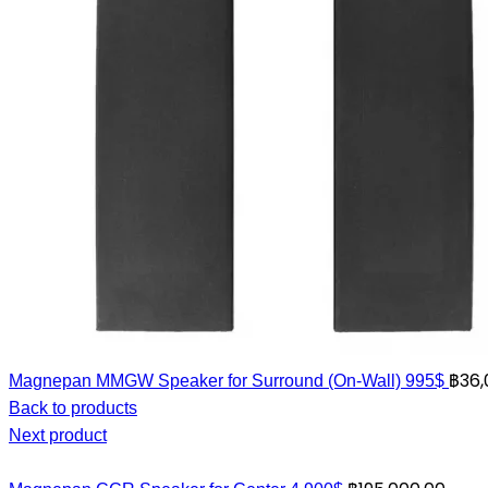
฿
36,
Magnepan MMGW Speaker for Surround (On-Wall) 995$
Back to products
Next product