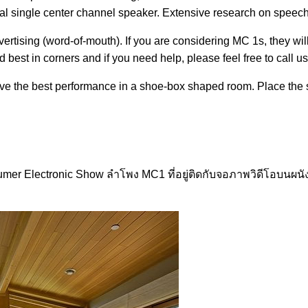
 single center channel speaker. Extensive research on speech inte
rtising (word-of-mouth). If you are considering MC 1s, they wil
best in corners and if you need help, please feel free to call us 
give the best performance in a shoe-box shaped room. Place the s
er Electronic Show ลำโพง MC1 ที่อยู่ติดกับจอภาพวิดีโอบนผนังท