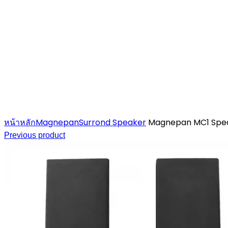
Click to enlarge
หน้าหลัก
Magnepan
Surrond Speaker
Magnepan MC1 Speak
Previous product