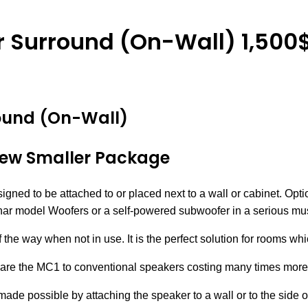
 Surround (On-Wall) 1,500
ound (On-Wall)
New Smaller Package
ned to be attached to or placed next to a wall or cabinet. Opti
anar model Woofers or a self-powered subwoofer in a serious mu
 the way when not in use. It is the perfect solution for rooms 
re the MC1 to conventional speakers costing many times more
de possible by attaching the speaker to a wall or to the side 