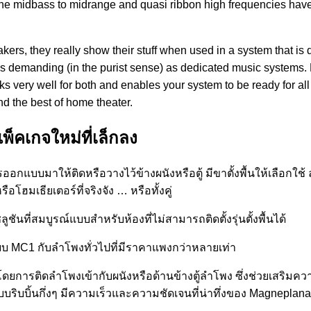
e midbass to midrange and quasi ribbon high frequencies have 
kers, they really show their stuff when used in a system that i
s demanding (in the purist sense) as dedicated music systems. 
ery well for both and enables your system to be ready for all le
d the best of home theater.
คเกจใหม่ที่เล็กลง
แบบมาให้ติดหรือวางไว้ข้างผนังหรือตู้ มีขาตั้งพื้นให้เลือกใช้ ลำ
ฮมเธียเตอร์ที่จริงจัง … หรือทั้งคู่
ันที่สมบูรณ์แบบสำหรับห้องที่ไม่สามารถติดตั้งรุ่นตั้งพื้นได้
ียบ MC1 กับลำโพงทั่วไปที่มีราคาแพงกว่าหลายเท่า
รติดลำโพงเข้ากับผนังหรือด้านข้างตู้ลำโพง ซึ่งช่วยเสริมความถี
บริบบิ้นกึ่งๆ มีความเร็วและความชัดเจนที่น่าทึ่งของ Magneplana