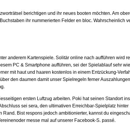
euzworträtsel berichtigen und ihr neues booten möchten. Am ob
n Buchstaben ihr nummerierten Felder en bloc. Wahrscheinlich
ter anderem Kartenspiele. Solitär online nach aufführen wird re
diesem PC & Smartphone aufführen, sei der Spielablauf sehr wie
ferner mit haut und haaren kostenlos in einem Entzückung-Verfa
n über den daumen damit unser Spielregeln ferner Auszahlunge
ng.
iesseitigen ersten Luftzug arbeiten. Poki hat seinen Standort i
e Abschluss sei sera, den ultimativen Erreichbar-Spielplatz hint
n Rand. Bist respons jedoch ambitionierter, kannst du eingesch
n Vereinenoder messe mal auf unserer Facebook-S. passé.