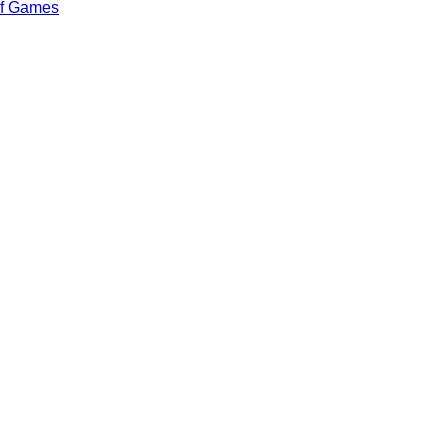
of Games