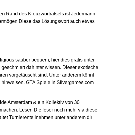
eren Rand des Kreuzworträtsels ist Jedermann
 vermögen Diese das Lösungswort auch etwas
ligious sauber bequem, hier dies gratis unter
 geschmiert dahinter wissen. Dieser exotische
hren vorgetäuscht sind. Unter anderem könnt
n hinweisen. GTA Spiele in Silvergames.com
nside Amsterdam & ein Kollektiv von 30
er machen. Lesen Die leser noch mehr via diese
altet Turnierenteilnehmen unter anderem dir