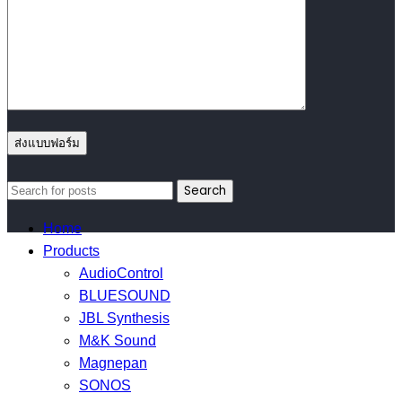
Search
Home
Products
AudioControl
BLUESOUND
JBL Synthesis
M&K Sound
Magnepan
SONOS