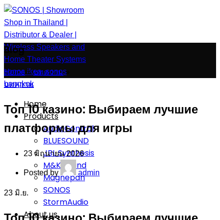
Blog
Home
»
บทความ
»
บทความ
Home
Топ 10 казино: Выбираем лучшие
Products
платформы для игры
AudioControl
BLUESOUND
JBL Synthesis
23 มิถุนายน 2026
M&K Sound
Posted by
admin
Magnepan
SONOS
23
มิ.ย.
StormAudio
About us
Топ 10 казино: Выбираем лучшие