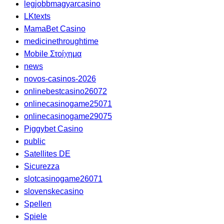
legjobbmagyarcasino
LKtexts
MamaBet Casino
medicinethroughtime
Mobile Στοίχημα
news
novos-casinos-2026
onlinebestcasino26072
onlinecasinogame25071
onlinecasinogame29075
Piggybet Casino
public
Satellites DE
Sicurezza
slotcasinogame26071
slovenskecasino
Spellen
Spiele