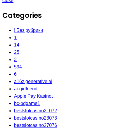
close
Categories
! Без рубрики
1
14
25
3
594
6
a16z generative ai
ai-girlfriend
Apple Pay Kasinot
bc-bdgame1
bestslotcasino21072
bestslotcasino23073
bestslotcasino27076