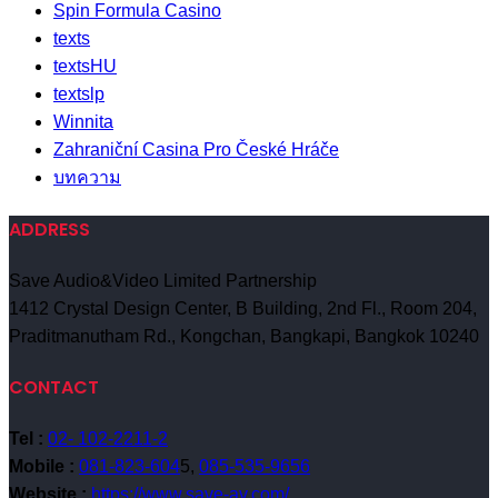
Spin Formula Casino
texts
textsHU
textslp
Winnita
Zahraniční Casina Pro České Hráče
บทความ
ADDRESS
Save Audio&Video Limited Partnership
1412 Crystal Design Center, B Building, 2nd Fl., Room 204,
Praditmanutham Rd., Kongchan, Bangkapi, Bangkok 10240
CONTACT
Tel :
02- 102-2211-2
Mobile :
081-823-604
5,
085-535-9656
Website :
https://www.save-av.com/